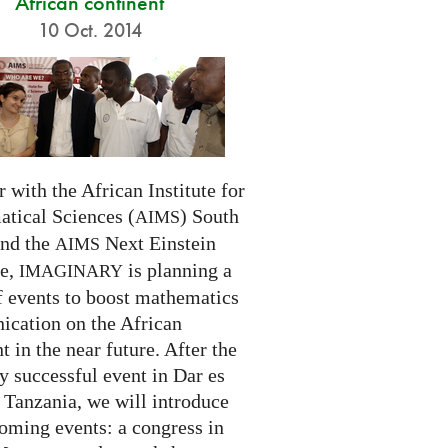
African continent
10 Oct. 2014
 with the African Institute for
tical Sciences (
) South
AIMS
and the
Next Einstein
AIMS
ve,
is planning a
IMAGINARY
f events to boost mathematics
cation on the African
t in the near future. After the
ry successful event in Dar es
 Tanzania, we will introduce
oming events: a congress in