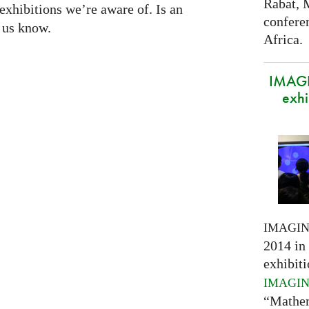
Rabat, 
exhibitions we’re aware of. Is an
confere
t us know.
Africa.
IMAGI
exhi
IMAGI
2014 in 
exhibiti
IMAGI
“Mathem