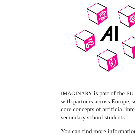
Exhibit
featuring
a
list
of
AI
Exhibitions
worldwide
is part of the
IMAGINARY
EU
with partners across Europe, 
core concepts of artificial inte
secondary school students.
You can find more informati