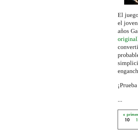
El juego
el jove
años Gab
original
convert
probabl
simplic
enganc
¡Prueba
...
« prime
Págin
10
1