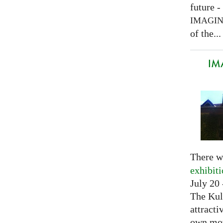
future -
IMAGI
of the...
IM
There w
exhibit
July 20 
The Kul
attracti
own mov