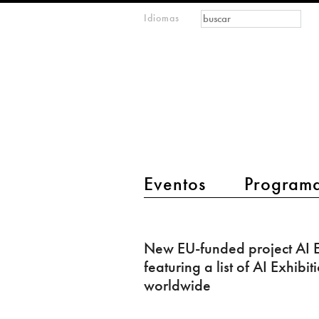
Formulario de
Buscar
Idiomas
m
búsqueda
IMAGINARY
open
mathematics
main menu 2
Eventos
Program
New
EU-
New EU-funded project AI E
funded
featuring a list of AI Exhibit
project
worldwide
AI