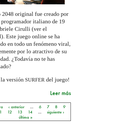
 2048 original fue creado por
n programador italiano de 19
riele Cirulli (ver el
l). Este juego online se ha
ido en todo un fenómeno viral,
emente por lo atractivo de su
idad. ¿Todavía no te has
hado?
 la versión
del juego!
SURFER
Leer más
ra
‹ anterior
…
6
7
8
9
as
1
12
13
14
…
siguiente ›
última »