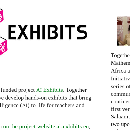
Together
Mathema
Africa 
Initiati
series o
-funded project
Exhibits
. Together
AI
communi
we develop hands-on exhibits that bring
continen
lligence (
) to life for teachers and
AI
first ve
Salaam,
two upc
on
on the project website ai-exhibits.eu
,