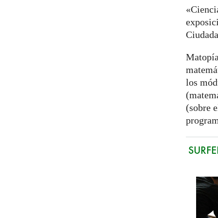
«Cienci
exposic
Ciudada
Matopía
matemát
los mód
(matemát
(sobre e
progra
SURFER