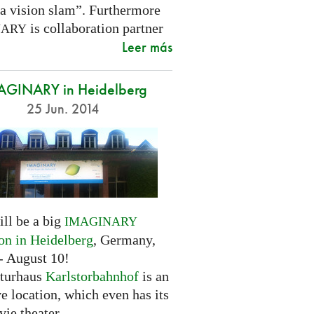
 a vision slam”. Furthermore
is collaboration partner
NARY
Leer más
AGINARY in Heidelberg
25 Jun. 2014
ill be a big
IMAGINARY
ion in Heidelberg
, Germany,
- August 10!
turhaus
Karlstorbahnhof
is an
ve location, which even has its
ie theater.