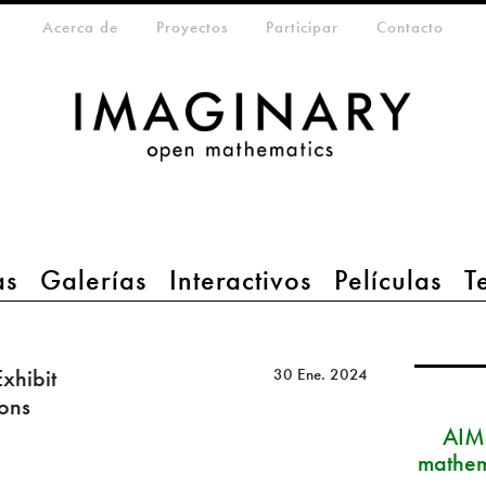
eta-menu
Acerca de
Proyectos
Participar
Contacto
as
Galerías
Interactivos
Películas
T
xhibit
30 Ene. 2024
ions
AIM
mathem