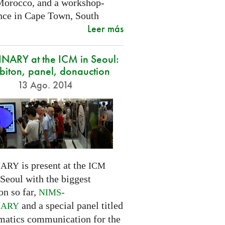
Morocco, and a workshop-
nce in Cape Town, South
Leer más
NARY at the ICM in Seoul:
biton, panel, donauction
13 Ago. 2014
is present at the
NARY
ICM
Seoul with the biggest
on so far,
-
NIMS
and a special panel titled
NARY
atics communication for the