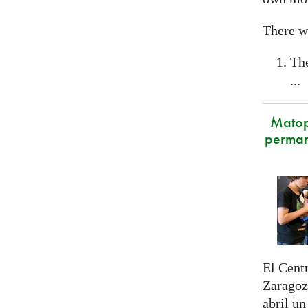
There wi
Th
...
Matop
perman
El Cent
Zaragoza
abril u