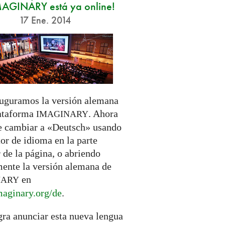
MAGINARY está ya online!
17 Ene. 2014
uguramos la versión alemana
lataforma
. Ahora
IMAGINARY
e cambiar a «Deutsch» usando
tor de idioma en la parte
 de la página, o abriendo
mente la versión alemana de
en
NARY
aginary.
org/de
.
gra anunciar esta nueva lengua