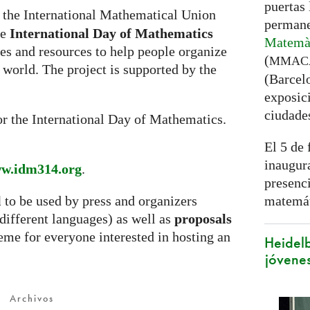
puertas
 the International Mathematical Union
permane
he
International Day of Mathematics
Matemàt
ties and resources to help people organize
(
MMAC
e world. The project is supported by the
(Barcel
exposici
ciudade
or the International Day of Mathematics.
El 5 de 
inaugura
w.idm314.org
.
presenc
matemát
l
to be used by press and organizers
 different languages) as well as
proposals
heme for everyone interested in hosting an
Heidelb
jóvenes
Archivos