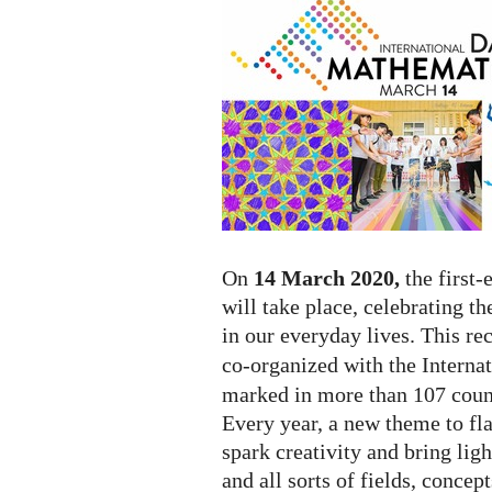
First
International
Day
of
Mathematics
launched
and
celebrated
worldwide!
On
14 March 2020,
the first-
will take place, celebrating 
in our everyday lives. This re
co-organized with the Interna
marked in more than 107 count
Every year, a new theme to fl
spark creativity and bring li
and all sorts of fields, concep