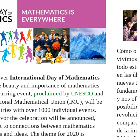
Cómo ob
vivimo
todo es
en las ú
ever
International Day of Mathematics
nuevas t
the beauty and importance of mathematics
fundame
curring event,
proclaimed by
and
UNESCO
y nos of
tional Mathematical Union (
), will be
IMU
posibili
ries with over 1000 individual events.
revoluci
avor the celebration will be announced,
compara
ght to connections between mathematics
de la im
ts and ideas. The theme for 2020 is