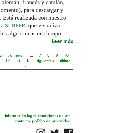
 alemán, francés y catalán,
momento), para descargar y
. Está realizada con nuestro
ma
, que visualiza
SURFER
ies algebraicas en tiempo
Leer más
a
‹ anterior
…
7
8
9
10
as
13
14
15
siguiente ›
última
»
información legal
condiciones de uso
contacto
política de privacidad