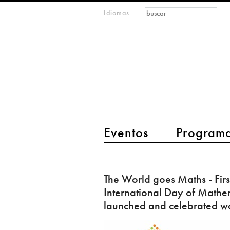
Formulario de
Buscar
Idiomas
m
búsqueda
IMAGINARY
open
mathematics
main menu 2
Eventos
Program
The
World
The World goes Maths - Firs
goes
International Day of Mathe
Maths
launched and celebrated w
-