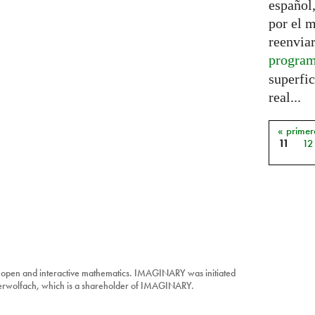
español,
por el 
reenviar
progra
superfic
real...
« primer
Págin
11
12
 open and interactive mathematics. IMAGINARY was initiated
berwolfach, which is a shareholder of IMAGINARY.