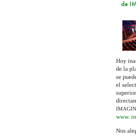
de I
Hoy ina
de la p
se pued
el selec
superior
directa
IMAGI
www. im
Nos ale