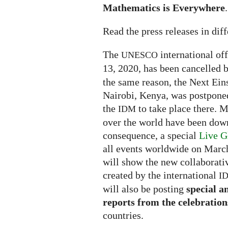
Mathematics is Everywhere
.
Read the press releases in dif
The
international of
UNESCO
13, 2020, has been cancelled 
the same reason, the Next Ei
Nairobi, Kenya, was postponed,
the
to take place there. M
IDM
over the world have been down
consequence, a special
Live G
all events worldwide on March
will show the new collaborati
created by the international
I
will also be posting
special a
reports from the celebration
countries.