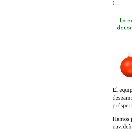
(...
La e
decor
El equi
deseamo
prósper
Hemos p
navideña