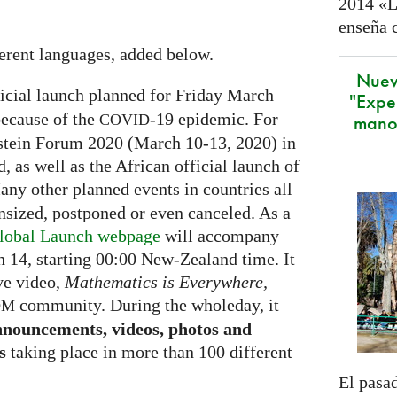
2014 «L
enseña 
ferent languages, added below.
Nuev
ficial launch planned for Friday March
"Expe
because of the
-19 epidemic. For
mano
COVID
nstein Forum 2020 (March 10-13, 2020) in
 as well as the African official launch of
any other planned events in countries all
sized, postponed or even canceled. As a
lobal Launch webpage
will accompany
 14, starting 00:00 New-Zealand time. It
ve video,
Mathematics is Everywhere,
community. During the wholeday, it
DM
nnouncements, videos, photos and
s
taking place in more than 100 different
El pasad