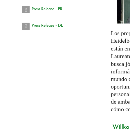
Press Release - FR
Press Release - DE
Los pre
Heidelb
están e
Laureat
busca j
informá
mundo q
oportun
persona
de amba
cómo co
Willko