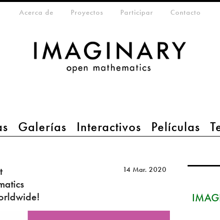
eta-menu
Acerca de
Proyectos
Participar
Contacto
as
Galerías
Interactivos
Películas
T
t
14 Mar. 2020
matics
orldwide!
IMAGI