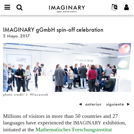
IMAGINARY
open
Acerca de
Eventos
English
E-
mathematics
IMAGINARY
mail
Buscar
Proyectos
Français
IMAGINARY gGmbH spin-off celebration
Programas
or
gGmbH
Contraseña
5 Mayo. 2017
username
Participar
Deutsch
Galerías
spin-
*
*
off
Contacto
한국어
Interactivos
celebration
Español
Películas
Türkçe
Crear nueva cuenta
Textos
Solicitar una nueva contraseña
Exposiciones
Más...
photo credit: J. Wieczorek
◄
anterior
siguiente
►
Millions of visitors in more than 50 countries and 27
languages have experienced the
exhibition,
IMAGINARY
initiated at the
Mathematisches Forschungsinstitut