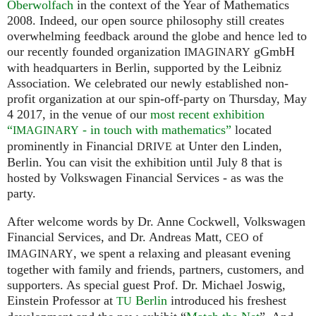
Oberwolfach
in the context of the Year of Mathematics
2008. Indeed, our open source philosophy still creates
overwhelming feedback around the globe and hence led to
our recently founded organization
gGmbH
IMAGINARY
with headquarters in Berlin, supported by the Leibniz
Association. We celebrated our newly established non-
profit organization at our spin-off-party on Thursday, May
4 2017, in the venue of our
most recent exhibition
“
- in touch with mathematics”
located
IMAGINARY
prominently in Financial
at Unter den Linden,
DRIVE
Berlin. You can visit the exhibition until July 8 that is
hosted by Volkswagen Financial Services - as was the
party.
After welcome words by Dr. Anne Cockwell, Volkswagen
Financial Services, and Dr. Andreas Matt,
of
CEO
, we spent a relaxing and pleasant evening
IMAGINARY
together with family and friends, partners, customers, and
supporters. As special guest Prof. Dr. Michael Joswig,
Einstein Professor at
Berlin
introduced his freshest
TU