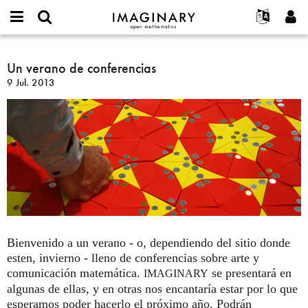
IMAGINARY
open
Acerca de
Eventos
English
E-
mathematics
Un
mail
Buscar
Proyectos
Français
Un verano de conferencias
Programas
or
verano
Contraseña
9 Jul. 2013
username
Participar
Deutsch
Galerías
de
*
*
conferencias
Contacto
한국어
Interactivos
Español
Películas
Türkçe
Crear nueva cuenta
Textos
Solicitar una nueva contraseña
Exposiciones
Más...
Bienvenido a un verano - o, dependiendo del sitio donde
esten, invierno - lleno de conferencias sobre arte y
comunicación matemática.
se presentará en
IMAGINARY
algunas de ellas, y en otras nos encantaría estar por lo que
esperamos poder hacerlo el próximo año. Podrán