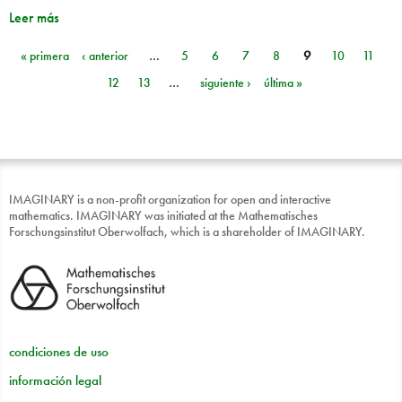
Leer más
« primera
‹ anterior
…
5
6
7
8
9
10
11
Páginas
12
13
…
siguiente ›
última »
IMAGINARY is a non-profit organization for open and interactive
mathematics. IMAGINARY was initiated at the Mathematisches
Forschungsinstitut Oberwolfach, which is a shareholder of IMAGINARY.
condiciones de uso
información legal