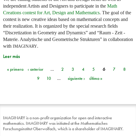
independent Artists and Designers to participate in the
Math
Creations contest for Art, Design and Mathematics
. The goal of the
contest is new creative ideas based on mathematical concepts and
their realization. It is organized by the special research fields
“Discretization in Geometry and Dynamics” and “Raum - Zeit -
Materie. Analytische und Geometrische Strukturen” in collaboration
with
.
IMAGINARY
Leer más
« primera
‹ anterior
…
2
3
4
5
6
7
8
Páginas
9
10
…
siguiente ›
última »
IMAGINARY is a non-profit organization for open and interactive
mathematics. IMAGINARY was initiated at the Mathematisches
Forschungsinstitut Oberwolfach, which is a shareholder of IMAGINARY.