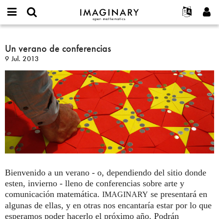
IMAGINARY
open
Acerca de
Eventos
English
E-
mathematics
Un
mail
Buscar
Proyectos
Français
Un verano de conferencias
Programas
or
verano
Contraseña
9 Jul. 2013
username
Participar
Deutsch
Galerías
de
*
*
conferencias
Contacto
한국어
Interactivos
Español
Películas
Türkçe
Crear nueva cuenta
Textos
Solicitar una nueva contraseña
Exposiciones
Más...
Bienvenido a un verano - o, dependiendo del sitio donde
esten, invierno - lleno de conferencias sobre arte y
comunicación matemática.
se presentará en
IMAGINARY
algunas de ellas, y en otras nos encantaría estar por lo que
esperamos poder hacerlo el próximo año. Podrán