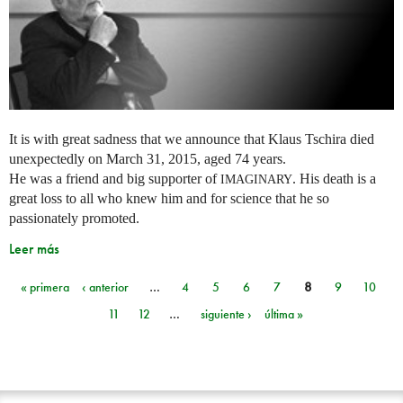
It is with great sadness that we announce that Klaus Tschira died
unexpectedly on March 31, 2015, aged 74 years.
He was a friend and big supporter of
. His death is a
IMAGINARY
great loss to all who knew him and for science that he so
passionately promoted.
Leer más
« primera
‹ anterior
…
4
5
6
7
8
9
10
Páginas
11
12
…
siguiente ›
última »