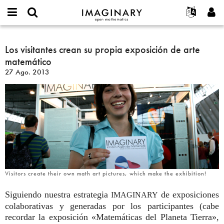
IMAGINARY
open
Acerca de
Eventos
English
E-
mathematics
Los
mail
Buscar
Proyectos
Français
Los visitantes crean su propia exposición de arte
Programas
or
visitantes
Contraseña
matemático
username
Participar
Deutsch
Galerías
crean
*
*
27 Ago. 2013
su
Contacto
한국어
Interactivos
propia
Español
Películas
exposición
Türkçe
de
Crear nueva cuenta
Textos
arte
Solicitar una nueva contraseña
Exposiciones
matemático
Más...
Visitors create their own math art pictures, which make the exhibition!
Siguiendo nuestra estrategia
de exposiciones
IMAGINARY
colaborativas y generadas por los participantes (cabe
recordar la exposición «Matemáticas del Planeta Tierra»,