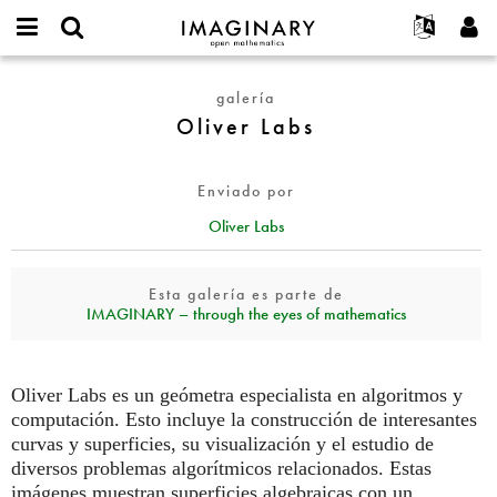
IMAGINARY
open
Acerca de
Eventos
English
E-
mathematics
Oliver
mail
galería
Buscar
Proyectos
Français
Programas
or
Labs
Oliver Labs
Contraseña
username
Participar
Deutsch
Galerías
*
*
Contacto
한국어
Interactivos
Enviado por
Español
Películas
Oliver Labs
Türkçe
Crear nueva cuenta
Textos
Solicitar una nueva contraseña
Exposiciones
Esta galería es parte de
IMAGINARY – through the eyes of mathematics
Más...
Oliver Labs es un geómetra especialista en algoritmos y
computación. Esto incluye la construcción de interesantes
curvas y superficies, su visualización y el estudio de
diversos problemas algorítmicos relacionados. Estas
imágenes muestran superficies algebraicas con un