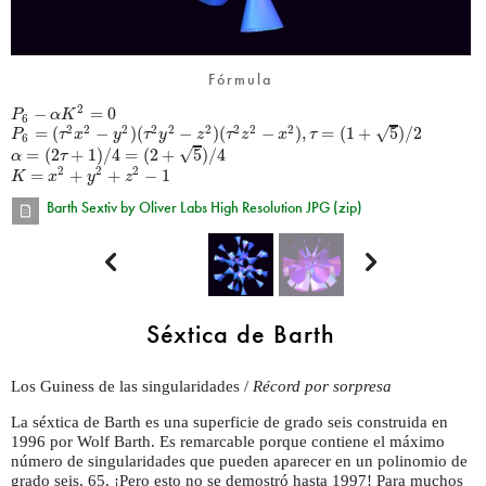
Fórmula
2
−
=
0
P
α
K
6
√
=
(
−
)
(
−
)
(
−
)
,
=
(
1
+
5
)
/
2
2
2
2
2
2
2
2
2
2
P
τ
x
y
τ
y
z
τ
z
x
τ
6
√
=
(
2
+
1
)
/
4
=
(
2
+
5
)
/
4
α
τ
=
+
+
−
1
2
2
2
K
x
y
z
Barth Sextiv by Oliver Labs High Resolution JPG (zip)


Séxtica de Barth
Los Guiness de las singularidades /
Récord por sorpresa
La séxtica de Barth es una superficie de grado seis construida en
1996 por Wolf Barth. Es remarcable porque contiene el máximo
número de singularidades que pueden aparecer en un polinomio de
grado seis, 65. ¡Pero esto no se demostró hasta 1997! Para muchos