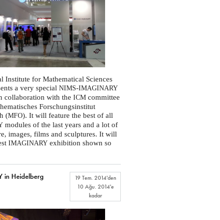
l Institute for Mathematical Sciences
sents a very special
-
NIMS
IMAGINARY
in collaboration with the
committee
ICM
hematisches Forschungsinstitut
h (
). It will feature the best of all
MFO
modules of the last years and a lot of
Y
, images, films and sculptures. It will
est
exhibition shown so
IMAGINARY
in Heidelberg
19 Tem. 2014
'den
10 Ağu. 2014
'e
kadar