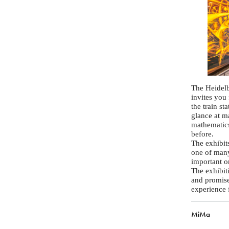
The Heidel
invites you
the train st
glance at m
mathematic
before.
The exhibit
one of many
important o
The exhibiti
and promise
experience 
MiMa