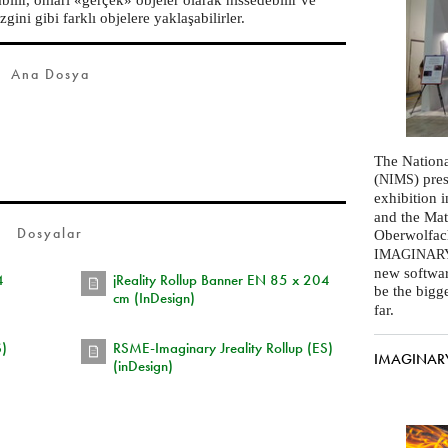
ini gibi farklı objelere yaklaşabilirler.
Ana Dosya
The Nationa
(
) pre
NIMS
exhibition 
and the Mat
Dosyalar
Oberwolfac
IMAGINAR
new software
4
jReality Rollup Banner EN 85 x 204
be the bigg
cm (InDesign)
far.
S)
RSME-Imaginary Jreality Rollup (ES)
IMAGINARY 
(inDesign)