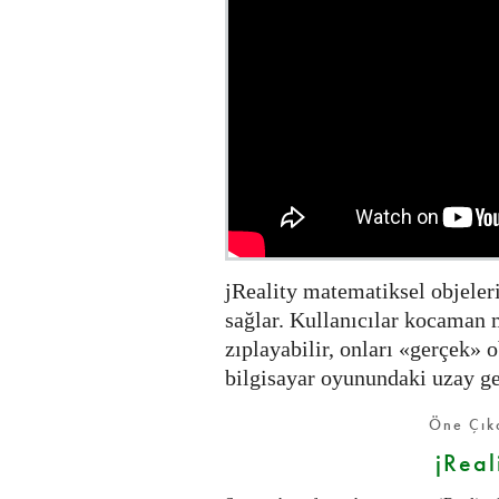
jReality matematiksel objeler
sağlar. Kullanıcılar kocaman 
zıplayabilir, onları «gerçek» o
bilgisayar oyunundaki uzay gez
Öne Çıka
jReal