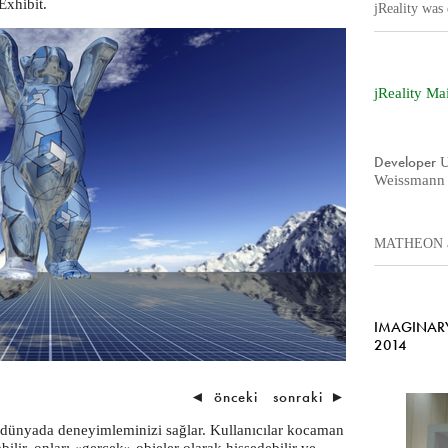
Exhibit.
jReality wa
jReality Ma
Developer
U
Weissmann
MATHEON an
IMAGINARY 
2014
◄
önceki
sonraki
►
ir dünyada deneyimleminizi sağlar. Kullanıcılar kocaman
ilir, onları «gerçek» objeler olarak hissedebilir ve