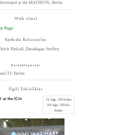
s developed at the MATHEON, Berlin.
Web sitesi
in Page
Katkıda Bulunanlar
Developer
lrich Pinkall
,
Steffen
Destekleyenler
d TU Berlin.
İlgili Etkinlikler
at the ICM
12 Ağu. 2014
'den
20 Ağu. 2014
'e
kadar