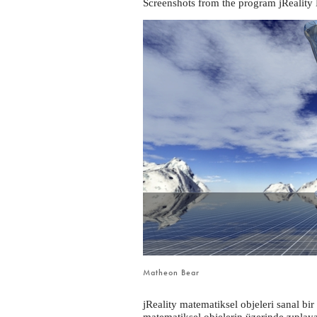
Screenshots from the program jReality 
Matheon Bear
jReality matematiksel objeleri sanal b
matematiksel objelerin üzerinde zıplayab