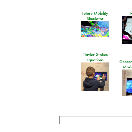
Future Mobility
Simulator
Navier-Stokes
equations
General
Mode