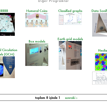
Diğer Programlar
RRRRR
Numeral Coins
Classified graphs
Data Sonif
Earth grid models
Box models
 Circulation
Heuli
ls (GCM)
toplam 8 içinde 1
sonraki ›