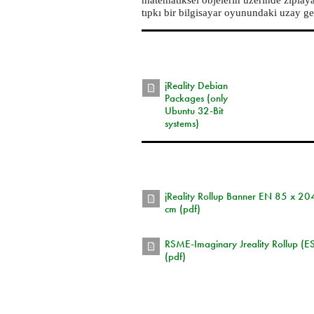
tıpkı bir bilgisayar oyunundaki uzay gezg
jReality Debian
Packages (only
Ubuntu 32-Bit
systems)
jReality Rollup Banner EN 85 x 20
cm (pdf)
RSME-Imaginary Jreality Rollup (E
(pdf)