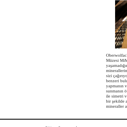
Oberwolfac
Müzesi MiM
yaşamadığın
mineralleri
sizi çağırı
benzeri bul
yapmanın ve
sunmanın öt
ile simetri 
bir şekilde
mineraller a