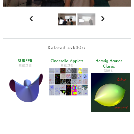


Related exhibits
SURFER
Cinderella Applets
Herwig Hauser
프로그램
프로그램
Classic
갤러리