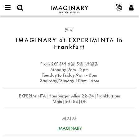
IMAGINARY
open
IMAGINARY란
English
Events
E-
mathematics
IMAGINARY
mail
찾기
프로젝트
Français
Programs
행사
or
at
비
username
참가하기
Deutsch
IMAGINARY at EXPERIMINTA in
Galleries
EXPERIMINTA
밀
*
Frankfurt
번
in
한국어
연락처
Hands-On
호
Frankfurt
Español
*
Films
From
2013년 6월 5일 년월일
Türkçe
가입하기
Texts
Monday 9am - 2pm
Tuesday to Friday 9am - 6pm
새로운 비밀번호 요청하기
Exhibitions
Saturday/Sunday 10am - 6pm
나머지 보기...
EXPERIMINTA|Hamburger Allee 22-24|Frankfurt am
Main|60486|DE
게시자
IMAGINARY