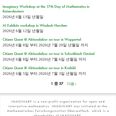
Imaginary Workshop at the 17th Day of Mathematics in
Kaiserslautern
2026년 6월 13일 년월일
AI Exhibits workshop in Windeck-Herchen
2026년 6월 12일 년월일
Citizen Quest @ Aktionslabor on tour in Wuppertal
2026년 6월 8일
부터
2026년 7월 20일 년월일
까지
Citizen Quest @ Aktionslabor on tour in Schwäbisch Gmünd
2026년 6월 8일
부터
2026년 7월 6일 년월일
까지
Citizen Quest @ Aktionslabor on tour in Krefeld
2026년 6월 5일
부터
2026년 7월 3일 년월일
까지
1 중 37
다음 ›
IMAGINARY is a non-profit organization for open and
interactive mathematics. IMAGINARY was initiated at the
Mathematisches Forschungsinstitut Oberwolfach, which is a
shareholder of IMAGINARY.