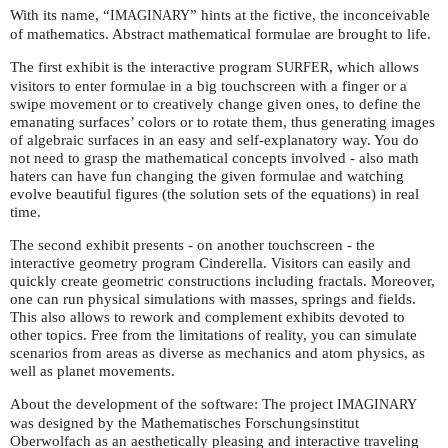
With its name, “
” hints at the fictive, the inconceivable
IMAGINARY
of mathematics. Abstract mathematical formulae are brought to life.
The first exhibit is the interactive program
, which allows
SURFER
visitors to enter formulae in a big touchscreen with a finger or a
swipe movement or to creatively change given ones, to define the
emanating surfaces’ colors or to rotate them, thus generating images
of algebraic surfaces in an easy and self-explanatory way. You do
not need to grasp the mathematical concepts involved - also math
haters can have fun changing the given formulae and watching
evolve beautiful figures (the solution sets of the equations) in real
time.
The second exhibit presents - on another touchscreen - the
interactive geometry program Cinderella. Visitors can easily and
quickly create geometric constructions including fractals. Moreover,
one can run physical simulations with masses, springs and fields.
This also allows to rework and complement exhibits devoted to
other topics. Free from the limitations of reality, you can simulate
scenarios from areas as diverse as mechanics and atom physics, as
well as planet movements.
About the development of the software: The project
IMAGINARY
was designed by the Mathematisches Forschungsinstitut
Oberwolfach as an aesthetically pleasing and interactive traveling