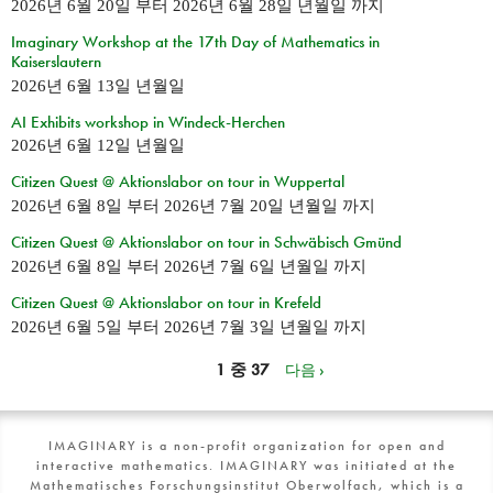
2026년 6월 20일
부터
2026년 6월 28일 년월일
까지
Imaginary Workshop at the 17th Day of Mathematics in
Kaiserslautern
2026년 6월 13일 년월일
AI Exhibits workshop in Windeck-Herchen
2026년 6월 12일 년월일
Citizen Quest @ Aktionslabor on tour in Wuppertal
2026년 6월 8일
부터
2026년 7월 20일 년월일
까지
Citizen Quest @ Aktionslabor on tour in Schwäbisch Gmünd
2026년 6월 8일
부터
2026년 7월 6일 년월일
까지
Citizen Quest @ Aktionslabor on tour in Krefeld
2026년 6월 5일
부터
2026년 7월 3일 년월일
까지
1 중 37
다음 ›
IMAGINARY is a non-profit organization for open and
interactive mathematics. IMAGINARY was initiated at the
Mathematisches Forschungsinstitut Oberwolfach, which is a