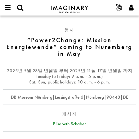
IMAGINARY
open
IMAGINARY란
English
Events
E-
mathematics
“Power2Change:
mail
찾기
프로젝트
Français
Programs
행사
or
Mission
비
username
참가하기
Deutsch
“Power2Change: Mission
Galleries
Energiewende”
밀
*
Energiewende” coming to Nuremberg
번
coming
한국어
연락처
Hands-On
호
in May
to
Español
*
Films
Nuremberg
Türkçe
in
가입하기
Texts
2025년 5월 28일 년월일
부터
2025년 11월 17일 년월일
까지
May
Tuesday to Friday: 9
a. m.
- 5
p. m.
;
새로운 비밀번호 요청하기
Exhibitions
Sat, Sun, public holidays: 10
a. m.
- 6
p. m.
나머지 보기...
DB Museum Nürnberg|Lessingstraße 6|Nürnberg|90443|DE
게시자
Elisabeth Schaber