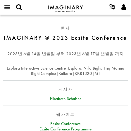
IMAGINARY
open
IMAGINARY란
English
Events
E-
mathematics
IMAGINARY
mail
찾기
프로젝트
Français
Programs
행사
or
@
비
username
참가하기
Deutsch
IMAGINARY @ 2023 Ecsite Conference
Galleries
2023
밀
*
번
Ecsite
한국어
연락처
Hands-On
호
Conference
Español
2023년 6월 14일 년월일
부터
2023년 6월 17일 년월일
까지
*
Films
Türkçe
가입하기
Texts
Esplora Interactive Science Centre|Esplora, Villa Bighi, Triq Marina
Bighi Complex|Kalkara|KKR1320|MT
새로운 비밀번호 요청하기
Exhibitions
나머지 보기...
게시자
Elisabeth Schaber
웹사이트
Ecsite Conference
Ecsite Conference Programme