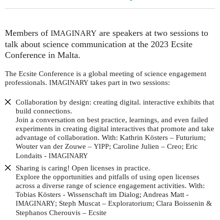
Members of
are speakers at two sessions to
IMAGINARY
talk about science communication at the 2023 Ecsite
Conference in Malta.
The Ecsite Conference is a global meeting of science engagement
professionals.
takes part in two sessions:
IMAGINARY
Collaboration by design: creating digital. interactive exhibits that
build connections.
Join a conversation on best practice, learnings, and even failed
experiments in creating digital interactives that promote and take
advantage of collaboration. With: Kathrin Kösters – Futurium;
Wouter van der Zouwe –
; Caroline Julien – Creo; Eric
YIPP
Londaits -
IMAGINARY
Sharing is caring! Open licenses in practice.
Explore the opportunities and pitfalls of using open licenses
across a diverse range of science engagement activities. With:
Tobias Kösters - Wissenschaft im Dialog; Andreas Matt -
; Steph Muscat – Exploratorium; Clara Boissenin &
IMAGINARY
Stephanos Cherouvis – Ecsite