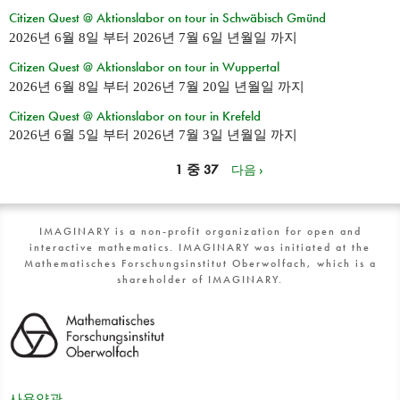
Citizen Quest @ Aktionslabor on tour in Schwäbisch Gmünd
2026년 6월 8일
부터
2026년 7월 6일 년월일
까지
Citizen Quest @ Aktionslabor on tour in Wuppertal
2026년 6월 8일
부터
2026년 7월 20일 년월일
까지
Citizen Quest @ Aktionslabor on tour in Krefeld
2026년 6월 5일
부터
2026년 7월 3일 년월일
까지
1 중 37
다음 ›
IMAGINARY is a non-profit organization for open and
interactive mathematics. IMAGINARY was initiated at the
Mathematisches Forschungsinstitut Oberwolfach, which is a
shareholder of IMAGINARY.
사용약관