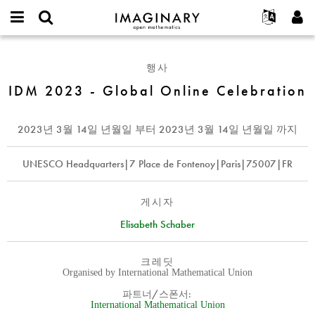
IMAGINARY
open
IMAGINARY란
English
Events
E-
mathematics
IDM
mail
찾기
프로젝트
Français
Programs
행사
or
2023
비
username
참가하기
Deutsch
IDM 2023 - Global Online Celebration
Galleries
-
밀
*
번
Global
한국어
연락처
Hands-On
호
Online
Español
2023년 3월 14일 년월일
부터
2023년 3월 14일 년월일
까지
*
Films
Celebration
Türkçe
가입하기
Texts
UNESCO Headquarters|7 Place de Fontenoy|Paris|75007|FR
새로운 비밀번호 요청하기
Exhibitions
나머지 보기...
게시자
Elisabeth Schaber
크레딧
Organised by International Mathematical Union
파트너/스폰서:
International Mathematical Union