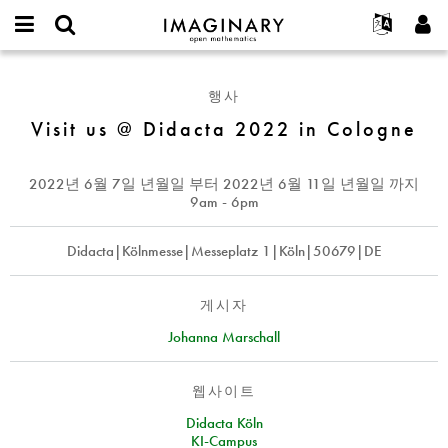
IMAGINARY
open
IMAGINARY란
English
Events
E-
mathematics
Visit
mail
찾기
프로젝트
Français
Programs
행사
or
us
비
username
참가하기
Deutsch
Visit us @ Didacta 2022 in Cologne
Galleries
@
밀
*
번
Didacta
한국어
연락처
Hands-On
호
2022
Español
2022년 6월 7일 년월일
부터
2022년 6월 11일 년월일
까지
*
Films
in
9am - 6pm
Türkçe
Cologne
가입하기
Texts
Didacta|Kölnmesse|Messeplatz 1|Köln|50679|DE
새로운 비밀번호 요청하기
Exhibitions
나머지 보기...
게시자
Johanna Marschall
웹사이트
Didacta Köln
KI-Campus