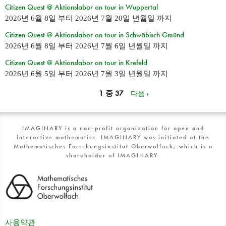
Citizen Quest @ Aktionslabor on tour in Wuppertal
2026년 6월 8일
부터
2026년 7월 20일 년월일
까지
Citizen Quest @ Aktionslabor on tour in Schwäbisch Gmünd
2026년 6월 8일
부터
2026년 7월 6일 년월일
까지
Citizen Quest @ Aktionslabor on tour in Krefeld
2026년 6월 5일
부터
2026년 7월 3일 년월일
까지
1 중 37
다음 ›
IMAGINARY is a non-profit organization for open and
interactive mathematics. IMAGINARY was initiated at the
Mathematisches Forschungsinstitut Oberwolfach, which is a
shareholder of IMAGINARY.
사용약관