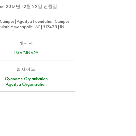
rom
2017년 12월 22일 년월일
 Campus|Agastya Foundation Campus
ulathimmanapalle|AP|517425|IN
게시자
IMAGINARY
웹사이트
Gyanome Organisation
Agastya Organization