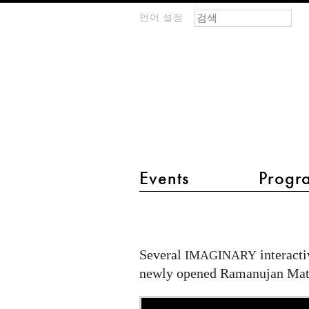
검색 폼
찾기
언어 설정
m
IMAGINARY
open
mathematics
main menu 2
Events
Progr
Ramanujan
Math
Park
Several
interacti
IMAGINARY
in
newly opened Ramanujan Math
India