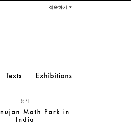
접속하기
Texts
Exhibitions
행사
nujan Math Park in
India