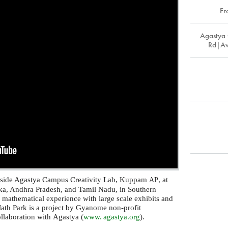
F
Agastya
Rd|Av
nside Agastya Campus Creativity Lab, Kuppam
, at
AP
taka, Andhra Pradesh, and Tamil Nadu, in Southern
r mathematical experience with large scale exhibits and
Math Park is a project by Gyanome non-profit
ollaboration with Agastya (
www. agastya.
org
).