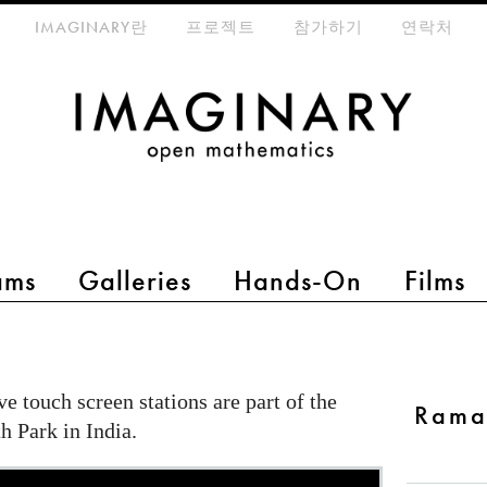
eta-menu
IMAGINARY란
프로젝트
참가하기
연락처
ams
Galleries
Hands-On
Films
ve touch screen stations are part of the
Rama
 Park in India.