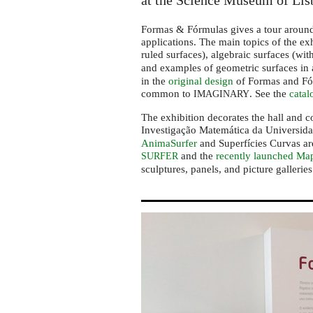
of
at the Science Museum of Lis
Lisbon
Formas & Fórmulas gives a tour around 
applications. The main topics of the exh
ruled surfaces), algebraic surfaces (w
and examples of geometric surfaces in 
in the
original design
of Formas and Fór
common to
. See the
catal
IMAGINARY
The exhibition decorates the hall and c
Investigação Matemática da Universida
AnimaSurfer
and Superfícies Curvas are
and the
recently launched
Map
SURFER
sculptures, panels, and picture galleries