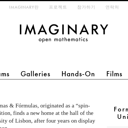
eta-menu
IMAGINARY란
프로젝트
참가하기
연락처
ams
Galleries
Hands-On
Films
mas & Fórmulas, originated as a “spin-
For
tion, finds a new home at the hall of the
Uni
ity of Lisbon, after four years on display