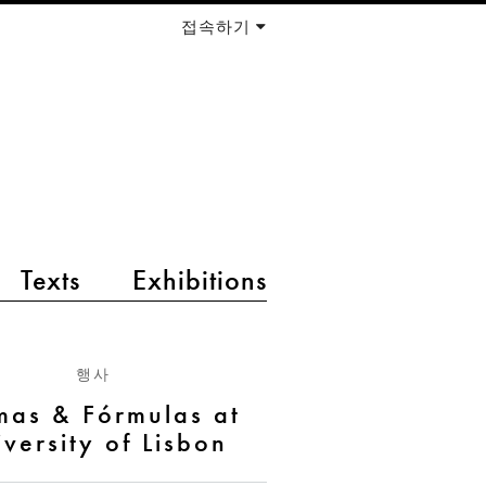
접속하기
Texts
Exhibitions
행사
mas & Fórmulas at
versity of Lisbon