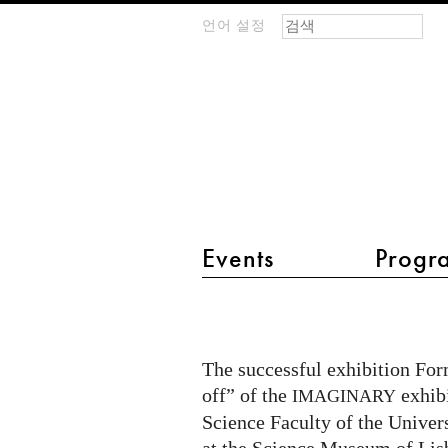
검색 폼
찾기
언어 설정
m
IMAGINARY
open
mathematics
main menu 2
Events
Progr
Formas
&
Fórmulas
The successful exhibition For
at
off” of the
exhibi
IMAGINARY
University
Science Faculty of the Univers