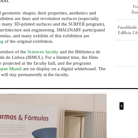
bon.
F
Dur
geometric shapes, their properties, aesthetics and
ibition are lines and revolution surfaces (especially
ith many 3D-printed surfaces and the
program),
SURFER
Faculdade 
architecture and engineering.
participated
IMAGINARY
Edificio 
mlas, and many exhibits of this exhibition are
og
of the original exhibition.
orridors of the
Sciences faculty
and the Biblioteca de
de de Lisboa (
). For a limited time, the films
BIMUL
 projected at the faculty hall, and the programs
pae Mundi
are on display on a digital whiteboard. The
 will stay permanently at the faculty.
