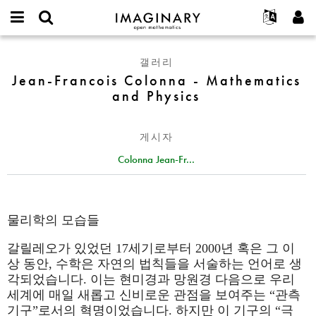
IMAGINARY
open
IMAGINARY란
English
Events
E-
mathematics
Jean-
mail
갤러리
찾기
프로젝트
Français
Programs
or
Francois
Jean-Francois Colonna - Mathematics
비
username
참가하기
Deutsch
Galleries
Colonna
and Physics
밀
*
번
-
한국어
연락처
Hands-On
호
Mathematics
Español
*
Films
게시자
and
Türkçe
Physics
가입하기
Texts
Colonna Jean-Fr...
새로운 비밀번호 요청하기
Exhibitions
나머지 보기...
물리학의 모습들
갈릴레오가 있었던 17세기로부터 2000년 혹은 그 이
상 동안, 수학은 자연의 법칙들을 서술하는 언어로 생
각되었습니다. 이는 현미경과 망원경 다음으로 우리
세계에 매일 새롭고 신비로운 관점을 보여주는 “관측
기구”로서의 혁명이었습니다. 하지만 이 기구의 “극