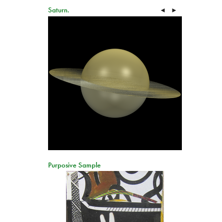
Saturn.
◄
►
Purposive Sample