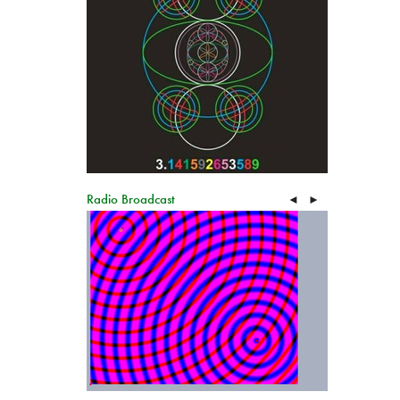
Radio Broadcast
◄
►