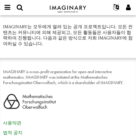
IMAGINARY
open
IMAGINARY란
English
Events
E-
mathematics
Particpate
mail
는 모두에게 열려 있는 공개 프로젝트입니다. 모든 컨
IMAGINARY
찾기
프로젝트
Français
Programs
or
Intro
텐츠는 커뮤니티에 의해 제공되고, 모든 활동들은 사용자들이 협
비
username
참가하기
Deutsch
력하여 진행됩니다. 다음과 같은 방식으로 저희
에 참
Galleries
IMAGINARY
밀
*
여하실 수 있습니다.
번
한국어
연락처
Hands-On
호
Español
*
Films
Türkçe
가입하기
Texts
IMAGINARY is a non-profit organization for open and interactive
새로운 비밀번호 요청하기
mathematics. IMAGINARY was initiated at the Mathematisches
Exhibitions
Forschungsinstitut Oberwolfach, which is a shareholder of IMAGINARY.
나머지 보기...
사용약관
법적 공지