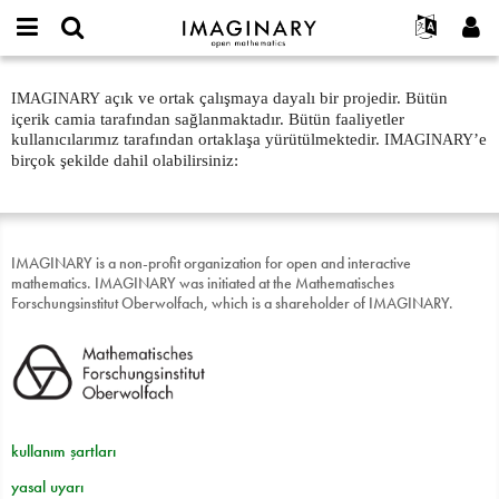
IMAGINARY
open
Hakkımızda
Etkinlikler
English
E-
mathematics
Particpate
mail
açık ve ortak çalışmaya dayalı bir projedir. Bütün
IMAGINARY
Ara
Français
Projeler
Programlar
or
Intro
içerik camia tarafından sağlanmaktadır. Bütün faaliyetler
Parola
username
Deutsch
Katılım
kullanıcılarımız tarafından ortaklaşa yürütülmektedir.
’e
Galeriler
IMAGINARY
*
*
birçok şekilde dahil olabilirsiniz:
한국어
İletişim
Etkileşimli
Español
Filmler
Türkçe
Yeni hesap oluştur
Metinler
IMAGINARY is a non-profit organization for open and interactive
Yeni parola iste
mathematics. IMAGINARY was initiated at the Mathematisches
Sergiler
Forschungsinstitut Oberwolfach, which is a shareholder of IMAGINARY.
Devamı...
kullanım şartları
yasal uyarı