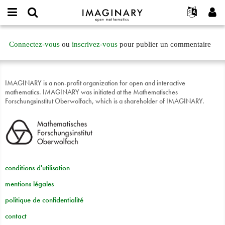
IMAGINARY
open
Événements
À propos
English
E-
mathematics
Imaginary
mail
Connectez-vous
ou
inscrivez-vous
pour publier un commentaire
Rechercher
Français
Projets
Programmes
or
Form
Mot
username
Participer
Deutsch
Galeries
full
de
*
passe
Contact
한국어
Interactif
IMAGINARY is a non-profit organization for open and interactive
*
mathematics. IMAGINARY was initiated at the Mathematisches
Español
Films
Forschungsinstitut Oberwolfach, which is a shareholder of IMAGINARY.
Türkçe
Créer un nouveau compte
Textes
Demander un nouveau mot de passe
Expositions
Plus...
conditions d'utilisation
mentions légales
politique de confidentialité
contact