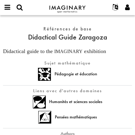
IMAGINARY
open
Événements
À propos
English
E-
mathematics
Didactical
mail
Rechercher
Français
Projets
Références de base
Programmes
or
Guide
Mot
Didactical Guide Zaragoza
username
Participer
Deutsch
Galeries
Zaragoza
de
*
passe
Contact
한국어
Interactif
*
Didactical guide to the
exhibition
IMAGINARY
Español
Films
Sujet mathématique
Türkçe
Créer un nouveau compte
Textes
Pédagogie et éducation
Demander un nouveau mot de passe
Expositions
Plus...
Liens avec d'autres domaines
Humanités et sciences sociales
Pensées mathématiques
Authors