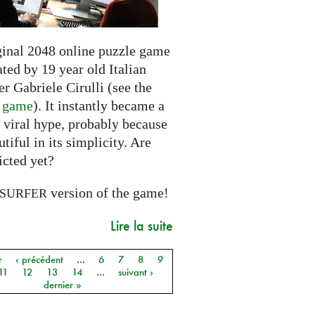
ginal 2048 online puzzle game
ted by 19 year old Italian
r Gabriele Cirulli (see the
l game
). It instantly became a
 viral hype, probably because
autiful in its simplicity. Are
icted yet?
version of the game!
SURFER
Lire la suite
r
‹ précédent
…
6
7
8
9
11
12
13
14
…
suivant ›
dernier »