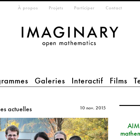
eta-menu
À propos
Projets
Participer
Contact
grammes
Galeries
Interactif
Films
T
es actuelles
10 nov. 2015
AIM
mathem