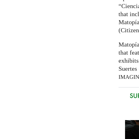
“Cienci
that inc
Matopía
(Citizen
Matopía
that fea
exhibits
Suertes 
IMAGI
SU