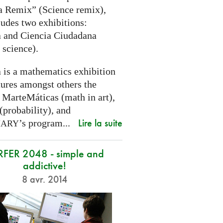
a Remix” (Science remix),
ludes two exhibitions:
 and Ciencia Ciudadana
 science).
 is a mathematics exhibition
tures amongst others the
 MarteMáticas (math in art),
(probability), and
Lire la suite
’s program...
NARY
RFER 2048 - simple and
addictive!
8 avr. 2014