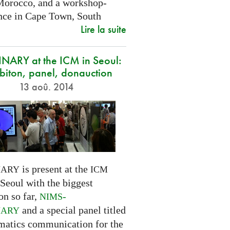
Morocco, and a workshop-
nce in Cape Town, South
Lire la suite
NARY at the ICM in Seoul:
biton, panel, donauction
13 aoû. 2014
is present at the
NARY
ICM
Seoul with the biggest
on so far,
-
NIMS
and a special panel titled
NARY
atics communication for the