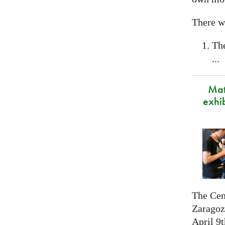
There wi
Th
...
Mat
exhi
The Cen
Zaragoza
April 9t