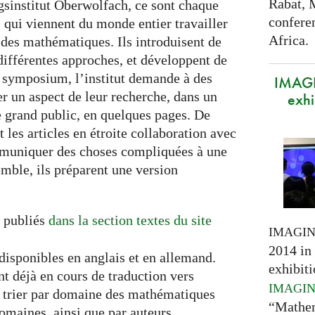
Rabat, 
institut Oberwolfach, ce sont chaque
confere
 qui viennent du monde entier travailler
Africa.
 des mathématiques. Ils introduisent de
différentes approches, et développent de
 symposium, l’institut demande à des
IMAGI
er un aspect de leur recherche, dans un
exhi
 grand public, en quelques pages. De
 les articles en étroite collaboration avec
ommuniquer des choses compliquées à une
mble, ils préparent une version
s publiés
dans la section textes du site
IMAGI
2014 in 
 disponibles en anglais et en allemand.
exhibiti
nt déjà en cours de traduction vers
IMAGI
z trier par domaine des mathématiques
“Mathem
domaines, ainsi que par auteurs.