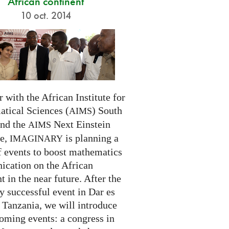
African continent
10 oct. 2014
 with the African Institute for
tical Sciences (
) South
AIMS
and the
Next Einstein
AIMS
ve,
is planning a
IMAGINARY
f events to boost mathematics
cation on the African
t in the near future. After the
ry successful event in Dar es
 Tanzania, we will introduce
oming events: a congress in