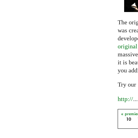
The ori
was crea
develope
origina
massive
it is be
you add
Try our
http://
...
« premie
Pages
10