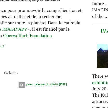
future -
IMAGI
onçu pour promouvoir la compréhension et
of the...
es actuelles et de la recherche
ic sur toute la planète. Dans le cadre du
e
», il est financé par le
IMAGINARY
IM
la
Oberwolfach Foundation
.
nt!
Fichiers
There w
exhibit
press release (English) (PDF)
July 20 
The Kul
attracti
own mov