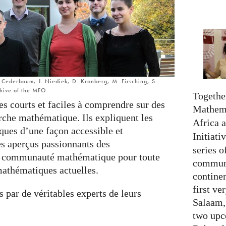
C. Cederbaum, J. Niediek, D. Kronberg, M. Firsching, S.
chive of the MFO
Together
les courts et faciles à comprendre sur des
Mathema
rche mathématique. Ils expliquent les
Africa 
ues d’une façon accessible et
Initiati
s aperçus passionnants des
series o
la communauté mathématique pour toute
communi
mathématiques actuelles.
continen
first ve
s par de véritables experts de leurs
Salaam,
two upc