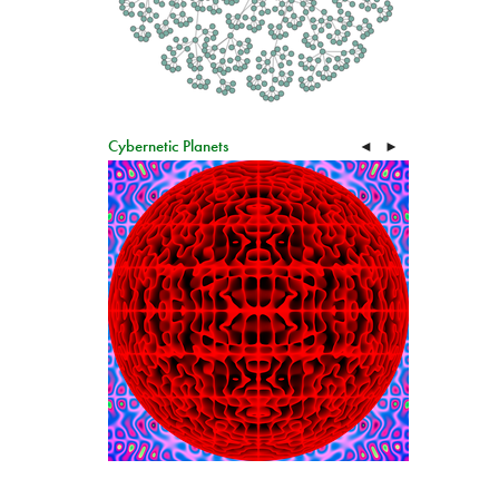
Cybernetic Planets
◄
►