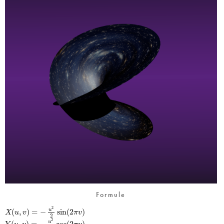
Formule
2
(
,
)
=
−
sin
(
2
)
u
X
u
v
π
v
2
2
(
,
)
=
−
cos
(
2
)
u