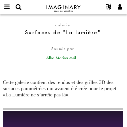
IMAGINARY
open
Événements
À propos
English
E-
mathematics
Surfaces
mail
galerie
Rechercher
Français
Projets
Programmes
or
de
Surfaces de "La lumière"
Mot
username
Participer
Deutsch
Galeries
"La
de
*
passe
lumière"
Contact
한국어
Interactif
*
Soumis par
Español
Films
Alba Marina Mál...
Türkçe
Créer un nouveau compte
Textes
Demander un nouveau mot de passe
Expositions
Plus...
Cette galerie contient des rendus et des grilles 3D des
surfaces paramétrées qui avaient été crée pour le projet
«La Lumière ne s’arrête pas là».