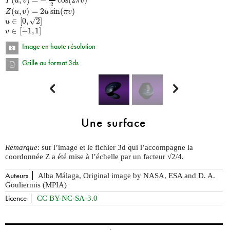
Y
u
v
π
v
2
(
,
)
=
2
sin
(
)
Z
u
v
u
π
v
√
∈
[
0
,
2
]
u
∈
[
−
1
,
1
]
v
Image en haute résolution
Grille au format 3ds


Une surface
Remarque
: sur l’image et le fichier 3d qui l’accompagne la
coordonnée Z a été mise à l’échelle par un facteur √2/4.
Auteurs
Alba Málaga, Original image by NASA, ESA and D. A.
Gouliermis (MPIA)
Licence
CC BY-NC-SA-3.0