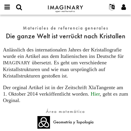
IMAGINARY
open
Acerca de
Eventos
English
E-
mathematics
Die
mail
Buscar
Proyectos
Français
Materiales de referencia generales
Programas
or
ganze
Contraseña
Die ganze Welt ist verrückt nach Kristallen
username
Participar
Deutsch
Galerías
Welt
*
*
ist
Contacto
한국어
Interactivos
Anlässlich des internationalen Jahres der Kristallografie
verrückt
Español
wurde ein Artikel aus dem Italienischen ins Deutsche für
Películas
nach
übersetzt. Es geht um verschiedene
Türkçe
IMAGINARY
Kristallen
Crear nueva cuenta
Textos
Kristallstrukturen und wie man ursprünglich auf
Solicitar una nueva contraseña
Exposiciones
Kristallstrukturen gestoßen ist.
Más...
Der orginal Artikel ist in der Zeitschrift XlaTangente am
1. Oktober 2014 verköffentlicht worden.
Hier
, geht es zum
Orginal.
Área matemática
Geometría y Topología