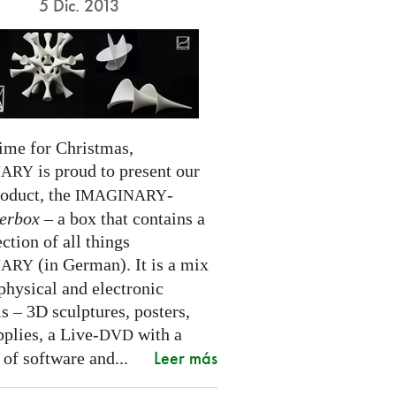
5 Dic. 2013
time for Christmas,
is proud to present our
NARY
roduct, the
-
IMAGINARY
erbox
– a box that contains a
ection of all things
(in German). It is a mix
NARY
physical and electronic
s – 3D sculptures, posters,
pplies, a Live-
with a
DVD
Leer más
 of software and...