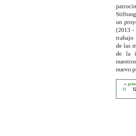
patroc
Stiftun
un proy
(2013 -
trabajo
de las 
de la 
nuestros
nuevo pr
« pri
Págin
11
1