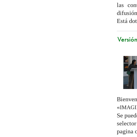
las con
difusió
Está dot
Versió
Bienven
«
IMAG
Se pued
selector
pagina o