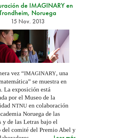
uración de IMAGINARY en
Trondheim, Noruega
15 Nov. 2013
mera vez “
, una
IMAGINARY
matemática” se muestra en
. La exposición está
ada por el Museo de la
sidad
en colaboración
NTNU
Academia Noruega de las
 y de las Letras bajo el
o del comité del Premio Abel y
Leer más
laboradores.