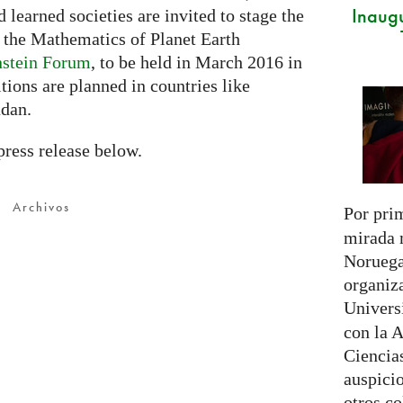
Inaug
d learned societies are invited to stage the
e the Mathematics of Planet Earth
nstein Forum
, to be held in March 2016 in
tions are planned in countries like
udan.
press release below.
Archivos
Por pri
mirada 
Noruega
organiz
Univer
con la 
Ciencias
auspici
otros co