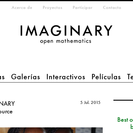
eta-menu
Acerca de
Proyectos
Participar
Contacto
as
Galerías
Interactivos
Películas
T
INARY
5 Jul. 2015
ource
Best 