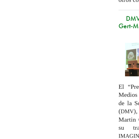
DMV
Gert-M
El “Pr
Medios
de la 
(
)
DMV
Martin 
su tr
IMAGI