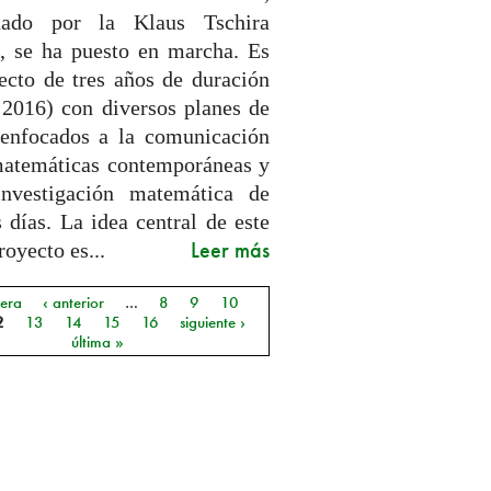
inado por la Klaus Tschira
g, se ha puesto en marcha. Es
ecto de tres años de duración
 2016) con diversos planes de
 enfocados a la comunicación
matemáticas contemporáneas y
investigación matemática de
 días. La idea central de este
Leer más
oyecto es...
mera
‹ anterior
…
8
9
10
as
2
13
14
15
16
siguiente ›
última »