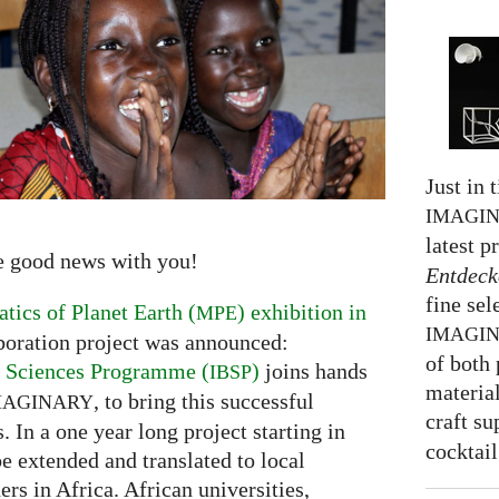
Just in 
IMAGI
latest p
e good news with you!
Entdeck
fine sel
ics of Planet Earth (
) exhibition in
MPE
IMAGI
boration project was announced:
of both 
ic Sciences Programme (
)
joins hands
IBSP
material
, to bring this successful
MAGINARY
craft su
. In a one year long project starting in
cocktail
be extended and translated to local
ers in Africa. African universities,