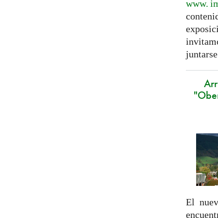
www. im
conteni
exposic
invitam
juntarse
Arr
"Ober
El nue
encu