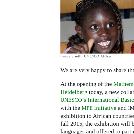
interactive
open
source
exhibitions
in
Africa
image credit: UNESCO Africa
We are very happy to share th
At the opening of the
Mathemat
Heidelberg
today, a new colla
’s International Bas
UNESCO
with the
initiative
and
MPE
I
exhibition to African countries
fall 2015, the exhibition will 
languages and offered to partn