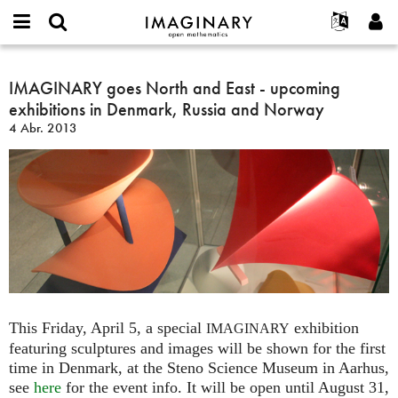
IMAGINARY
open
Acerca de
Eventos
English
E-
mathematics
IMAGINARY
mail
Buscar
Proyectos
Français
IMAGINARY goes North and East - upcoming
Programas
or
goes
Contraseña
exhibitions in Denmark, Russia and Norway
username
Participar
Deutsch
Galerías
North
*
*
4 Abr. 2013
and
Contacto
한국어
Interactivos
East
Español
Películas
-
Türkçe
upcoming
Crear nueva cuenta
Textos
exhibitions
Solicitar una nueva contraseña
Exposiciones
in
Denmark,
Más...
Russia
and
Norway
This Friday, April 5, a special
exhibition
IMAGINARY
featuring sculptures and images will be shown for the first
time in Denmark, at the Steno Science Museum in Aarhus,
see
here
for the event info. It will be open until August 31,