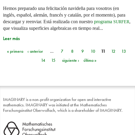
Hemos preparado una felicitación navideña para vosotros (en
inglés, español, alemán, francés y catalán, por el momento), para
descargar y reenviar. Está realizada con nuestro
programa
,
SURFER
que visualiza superficies algebraicas en tiempo real...
Leer más
« primera
‹ anterior
…
7
8
9
10
11
12
13
Páginas
14
15
siguiente ›
última »
IMAGINARY is a non-profit organization for open and interactive
mathematics. IMAGINARY was initiated at the Mathematisches
Forschungsinstitut Oberwolfach, which is a shareholder of IMAGINARY.