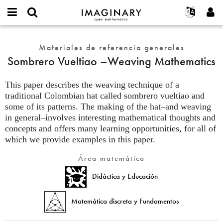
IMAGINARY
open
Acerca de
Eventos
English
E-
mathematics
Sombrero
mail
Buscar
Proyectos
Français
Materiales de referencia generales
Programas
or
Vueltiao
Contraseña
Sombrero Vueltiao –Weaving Mathematics
username
Participar
Deutsch
Galerías
–
*
*
Weaving
Contacto
한국어
Interactivos
This paper describes the weaving technique of a
Mathematics
Español
traditional Colombian hat called sombrero vueltiao and
Películas
some of its patterns. The making of the hat–and weaving
Türkçe
Crear nueva cuenta
Textos
in general–involves interesting mathematical thoughts and
Solicitar una nueva contraseña
Exposiciones
concepts and offers many learning opportunities, for all of
which we provide examples in this paper.
Más...
Área matemática
Didáctica y Educación
Matemática discreta y Fundamentos