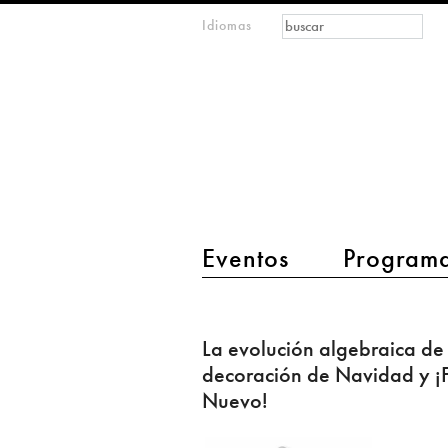
Formulario de
Buscar
Idiomas
m
búsqueda
IMAGINARY
open
mathematics
main menu 2
Eventos
Program
La
evolución
La evolución algebraica de 
algebraica
decoración de Navidad y ¡
de
Nuevo!
la