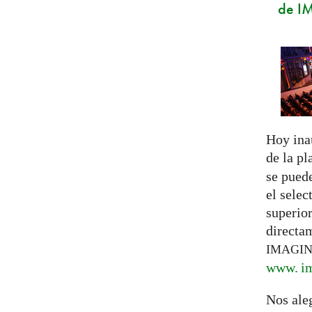
de I
Hoy ina
de la p
se pued
el selec
superior
directa
IMAGI
www. im
Nos ale