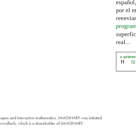
español,
por el 
reenviar
progra
superfic
real...
« primer
Págin
11
12
 open and interactive mathematics. IMAGINARY was initiated
berwolfach, which is a shareholder of IMAGINARY.