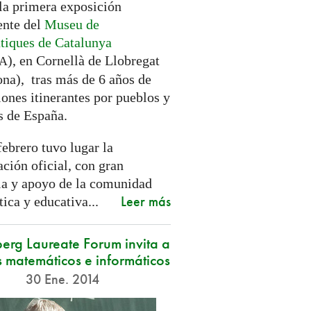
 la primera exposición
nte del
Museu de
iques de Catalunya
), en Cornellà de Llobregat
A
ona), tras más de 6 años de
ones itinerantes por pueblos y
s de España.
febrero tuvo lugar la
ción oficial, con gran
ia y apoyo de la comunidad
Leer más
ica y educativa...
erg Laureate Forum invita a
 matemáticos e informáticos
30 Ene. 2014