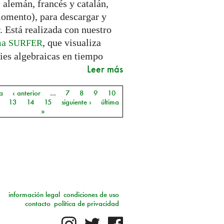
 alemán, francés y catalán,
momento), para descargar y
. Está realizada con nuestro
ma
, que visualiza
SURFER
ies algebraicas en tiempo
Leer más
a
‹ anterior
…
7
8
9
10
as
13
14
15
siguiente ›
última
»
información legal
condiciones de uso
contacto
política de privacidad