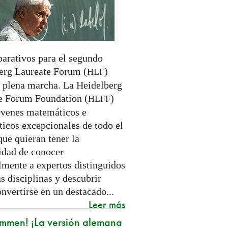
parativos para el segundo
erg Laureate Forum (
)
HLF
n plena marcha. La Heidelberg
e Forum Foundation (
)
HLFF
óvenes matemáticos e
ticos excepcionales de todo el
ue quieran tener la
idad de conocer
lmente a expertos distinguidos
s disciplinas y descubrir
nvertirse en un destacado...
Leer más
mmen! ¡La versión alemana