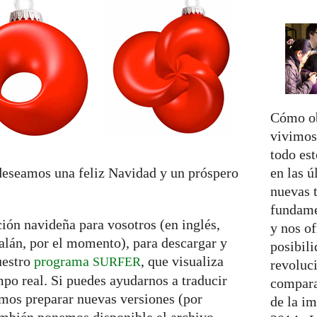
Cómo ob
vivimo
todo es
en las ú
eseamos una feliz Navidad y un próspero
nuevas t
fundame
ión navideña para vosotros (en inglés,
y nos of
talán, por el momento), para descargar y
posibili
uestro
programa
, que visualiza
SURFER
revoluci
mpo real. Si puedes ayudarnos a traducir
compara
emos preparar nuevas versiones (por
de la im