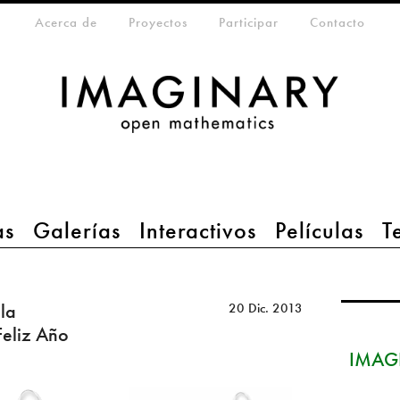
eta-menu
Acerca de
Proyectos
Participar
Contacto
as
Galerías
Interactivos
Películas
T
la
20 Dic. 2013
Feliz Año
IMAGI