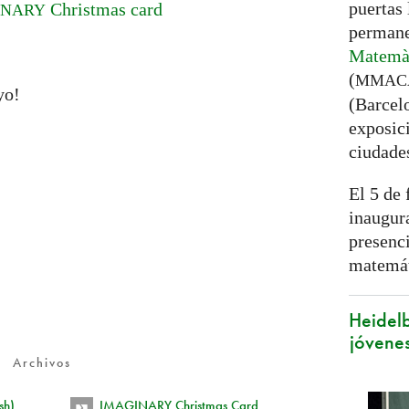
puertas
Christmas card
INARY
permane
Matemàt
(
MMAC
yo!
(Barcel
exposici
ciudade
El 5 de 
inaugura
presenc
matemát
Heidelb
jóvenes
Archivos
sh)
IMAGINARY Christmas Card