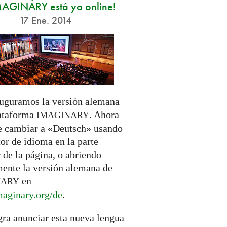
MAGINARY está ya online!
17 Ene. 2014
uguramos la versión alemana
lataforma
. Ahora
IMAGINARY
e cambiar a «Deutsch» usando
tor de idioma en la parte
 de la página, o abriendo
mente la versión alemana de
en
NARY
aginary.
org/de
.
gra anunciar esta nueva lengua