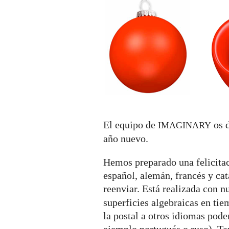
decoración
de
Navidad
y
¡Feliz
Año
Nuevo!
El equipo de
os d
IMAGINARY
año nuevo.
Hemos preparado una felicitac
español, alemán, francés y ca
reenviar. Está realizada con n
superficies algebraicas en tie
la postal a otros idiomas pod