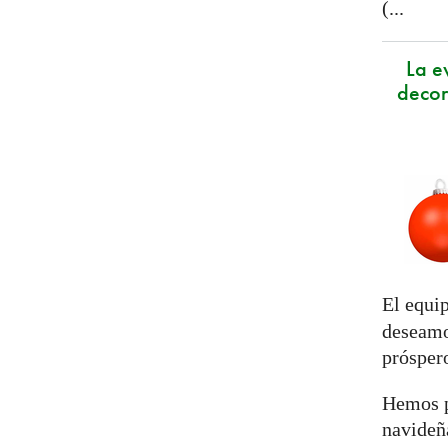
(...
La e
decor
El equi
deseamo
prósper
Hemos p
navideña