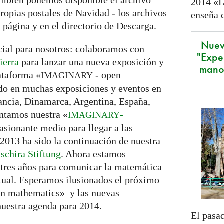
ambién ponemos disponible el archivo
2014 «L
ropias postales de Navidad - los archivos
enseña 
a página y en el directorio de Descarga.
Nuev
cial para nosotros: colaboramos con
"Expe
ierra
para lanzar una nueva exposición y
mano
ataforma «
- open
IMAGINARY
o en muchas exposiciones y eventos en
ancia, Dinamarca, Argentina, España,
tamos nuestra «
-
IMAGINARY
asionante medio para llegar a las
 2013 ha sido la continuación de nuestra
schira Stiftung
. Ahora estamos
 tres años para comunicar la matemática
tual. Esperamos ilusionados el próximo
rn mathematics» y las nuevas
nuestra agenda para 2014.
El pasad