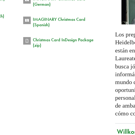
(German)
ch)
IMAGINARY Christmas Card
(Spanish)
Los pre
Christmas Card InDesign Package
Heidelb
(zip)
están e
Laureat
busca j
informá
mundo q
oportun
persona
de amba
cómo co
Willko