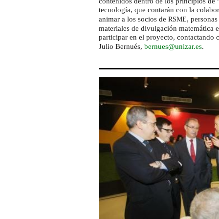
contenidos dentro de los principios de 
tecnología, que contarán con la colab
animar a los socios de
, personas 
RSME
materiales de divulgación matemática en
participar en el proyecto, contactando
Julio Bernués,
bernues@unizar.es
.