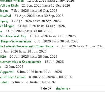
n Grenzach-Wyhlen
12 Oct. 2026
hasta
2 Nov. 2026
Weil am Rhein
21 Sep. 2026
hasta
12 Oct. 2026
Siegen
7 Sep. 2026
hasta
16 Oct. 2026
Hövelhof
31 Ago. 2026
hasta
30 Sep. 2026
eipzig
17 Ago. 2026
hasta
30 Sep. 2026
Waiblingen
31 Jul. 2026
hasta
14 Sep. 2026
ia
23 Jul. 2026
hasta
30 Jul. 2026
in New York City
18 Jul. 2026
hasta
21 Jul. 2026
Villingen-Schwenningen
6 Jul. 2026
hasta
30 Jul. 2026
 the Federal Government's Open House
20 Jun. 2026
hasta
21 Jun. 2026
20 Jun. 2026
hasta
28 Jun. 2026
 2026
20 Jun. 2026
hasta
28 Jun. 2026
athematics in Kaiserslautern
13 Jun. 2026
n
12 Jun. 2026
 Wuppertal
8 Jun. 2026
hasta
20 Jul. 2026
n Schwäbisch Gmünd
8 Jun. 2026
hasta
6 Jul. 2026
refeld
5 Jun. 2026
hasta
3 Jul. 2026
1 de 37
siguiente ›