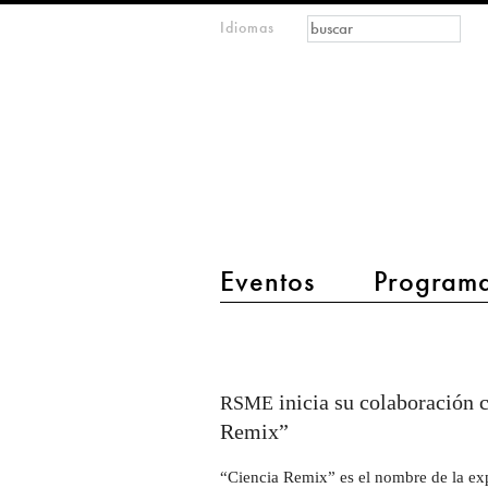
Formulario de
Buscar
Idiomas
m
búsqueda
IMAGINARY
open
mathematics
main menu 2
Eventos
Program
Matopía:
exposición
permanente
inicia su colaboración 
RSME
"Ciencia
Remix”
Remix"
“Ciencia Remix” es el nombre de la exp