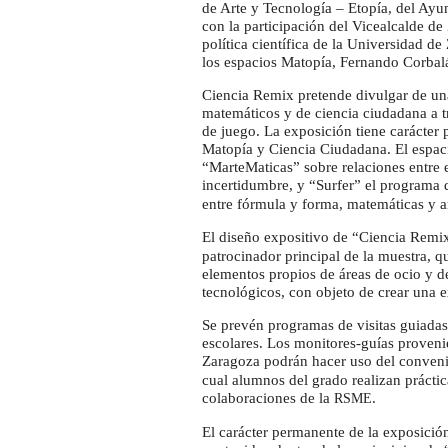
de Arte y Tecnología – Etopía, del Ayu
con la participación del Vicealcalde d
política científica de la Universidad d
los espacios Matopía, Fernando Corbal
Ciencia Remix pretende divulgar de una
matemáticos y de ciencia ciudadana a t
de juego. La exposición tiene carácter
Matopía y Ciencia Ciudadana. El espac
“MarteMaticas” sobre relaciones entre el
incertidumbre, y “Surfer” el programa 
entre fórmula y forma, matemáticas y a
El diseño expositivo de “Ciencia Remix
patrocinador principal de la muestra, 
elementos propios de áreas de ocio y d
tecnológicos, con objeto de crear una e
Se prevén programas de visitas guiadas 
escolares. Los monitores-guías proveni
Zaragoza podrán hacer uso del conveni
cual alumnos del grado realizan práct
colaboraciones de la
.
RSME
El carácter permanente de la exposición