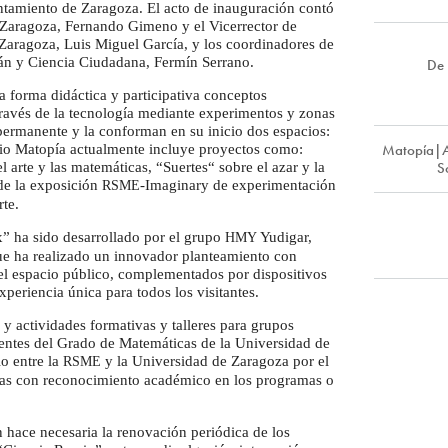
ntamiento de Zaragoza. El acto de inauguración contó
e Zaragoza, Fernando Gimeno y el Vicerrector de
e Zaragoza, Luis Miguel García, y los coordinadores de
án y Ciencia Ciudadana, Fermín Serrano.
De 
 forma didáctica y participativa conceptos
ravés de la tecnología mediante experimentos y zonas
 permanente y la conforman en su inicio dos espacios:
Matopía|A
io Matopía actualmente incluye proyectos como:
S
 arte y las matemáticas, “Suertes“ sobre el azar y la
de la exposición
-Imaginary de experimentación
RSME
rte.
” ha sido desarrollado por el grupo
Yudigar,
HMY
que ha realizado un innovador planteamiento con
el espacio público, complementados por dispositivos
xperiencia única para todos los visitantes.
y actividades formativas y talleres para grupos
entes del Grado de Matemáticas de la Universidad de
o entre la
y la Universidad de Zaragoza por el
RSME
icas con reconocimiento académico en los programas o
 hace necesaria la renovación periódica de los