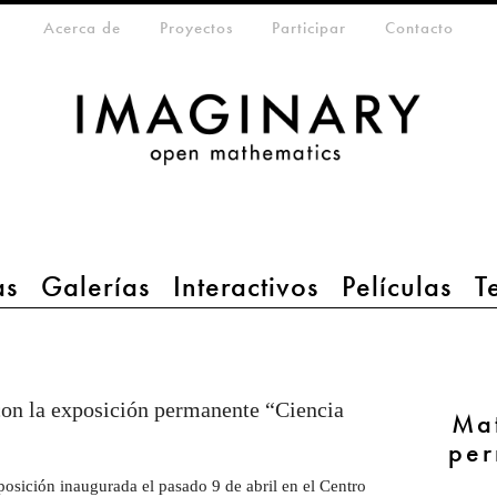
eta-menu
Acerca de
Proyectos
Participar
Contacto
as
Galerías
Interactivos
Películas
T
con la exposición permanente “Ciencia
Mat
per
osición inaugurada el pasado 9 de abril en el Centro