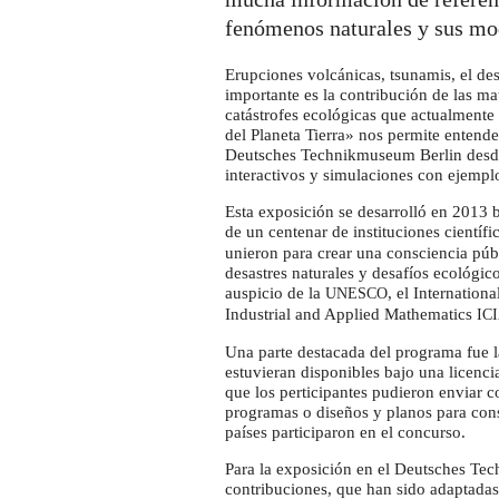
el
Deutsches
fenómenos naturales y sus mo
Technikmuseum
Erupciones volcánicas, tsunamis, el de
importante es la contribución de las m
catástrofes ecológicas que actualment
del Planeta Tierra» nos permite entende
Deutsches Technikmuseum Berlin desde 
interactivos y simulaciones con ejempl
Esta exposición se desarrolló en 2013 
de un centenar de instituciones científi
unieron para crear una consciencia públ
desastres naturales y desafíos ecológic
auspicio de la
, el Internation
UNESCO
Industrial and Applied Mathematics
IC
Una parte destacada del programa fue 
estuvieran disponibles bajo una licenci
que los perticipantes pudieron enviar c
programas o diseños y planos para cons
países participaron en el concurso.
Para la exposición en el Deutsches Te
contribuciones, que han sido adaptadas