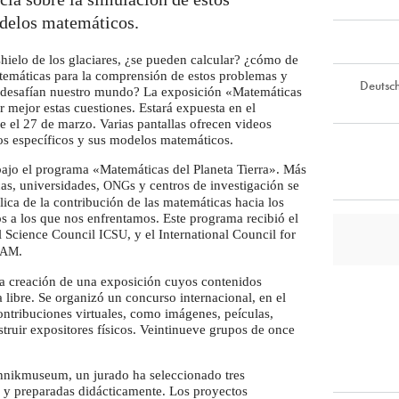
delos matemáticos.
shielo de los glaciares, ¿se pueden calcular? ¿cómo de
atemáticas para la comprensión de estos problemas y
Deutsc
e desafían nuestro mundo? La exposición «Matemáticas
r mejor estas cuestiones. Estará expuesta en el
el 27 de marzo. Varias pantallas ofrecen videos
os específicos y sus modelos matemáticos.
bajo el programa «Matemáticas del Planeta Tierra». Más
cas, universidades,
s y centros de investigación se
ONG
ica de la contribución de las matemáticas hacia los
os a los que nos enfrentamos. Este programa recibió el
al Science Council
, y el International Council for
ICSU
.
IAM
la creación de una exposición cuyos contenidos
a libre. Se organizó un concurso internacional, en el
ontribuciones virtuales, como imágenes, peículas,
truir expositores físicos. Veintinueve grupos de once
chnikmuseum, un jurado ha seleccionado tres
 y preparadas didácticamente. Los proyectos