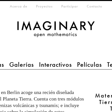
eta-menu
Acerca de
Proyectos
Participar
Contacto
as
Galerías
Interactivos
Películas
T
n Berlin acoge una recién diseñada
Matem
 Planeta Tierra. Cuenta con tres módulos
Tier
cenizas volcánicas y tsunamis; e incluye
ia sobre la simulación de estos