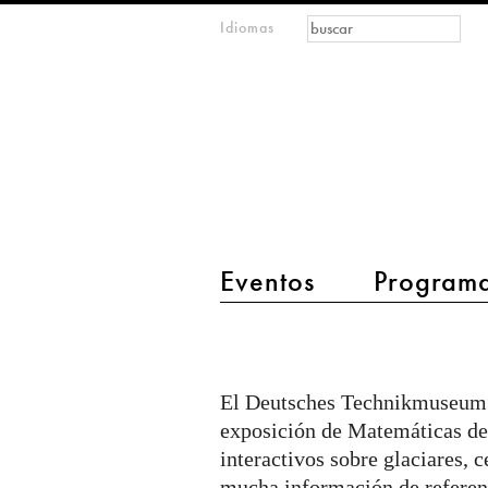
Formulario de
Buscar
Idiomas
m
búsqueda
IMAGINARY
open
mathematics
main menu 2
Eventos
Program
Matemáticas
del
Planeta
El Deutsches Technikmuseum e
Tierra
exposición de Matemáticas del
en
interactivos sobre glaciares, 
mucha información de referenc