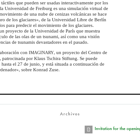
 táctiles que pueden ser usadas interactivamente por los
la Universidad de Freiburg es una simulación virtual de
 movimiento de una nube de cenizas volcánicas se hace
turo de los glaciares», de la Universidad Libre de Berlín
s para predecir el movimiento de los glaciares.
un proyecto de la Universidad de París que muestra
culo de las olas de un tsunami, así como una visión
encias de tsunamis devastadores en el pasado.
laboración con
, un proyecto del Centro de
IMAGINARY
 patrocinada por Klaus Tschira Stiftung. Se puede
asta el 27 de junio, y está situada a continuación de
rdenador», sobre Konrad Zuse.
Archivos
Invitation for the openin