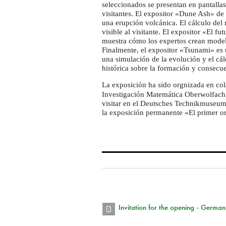
seleccionados se presentan en pantallas
visitantes. El expositor «Dune Ash» de 
una erupción volcánica. El cálculo del
visible al visitante. El expositor «El fu
muestra cómo los expertos crean modelo
Finalmente, el expositor «Tsunami» es 
una simulación de la evolución y el cál
histórica sobre la formación y consecu
La exposición ha sido orgnizada en co
Investigación Matemática Oberwolfach,
visitar en el Deutsches Technikmuseum h
la exposición permanente «El primer o
Invitation for the opening - German