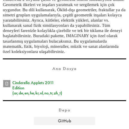
Geometrik ilkeleri ve inşaları yaratmak ve sergilemek için çok
uygundur. Bu dili kullanarak, Öklid-dışı geometriler, fraktallar ya da
simetri grupları uygulamalarıyla, çeşitli geometrik inşaları kolayca
yaratabilirsiniz. Ayrıca, kütleler, elektrik yükleri, alanlar vs.
kullanarak sanal fizik simülasyonları da yapabilirsiniz. Tüm
deneyleri farenizle kolaylıkla çizebilir ve tek bir tıklama ile deneyi
başlatabilirsiniz. Buradaki pakette,
için özel olarak
IMAGINARY
tasarlanmış uygulamaları bulacaksınız. Bu uygulamalarda
matematik, fizik, biyoloji, mineraller, müzik ve sanat alanlarında
özel koleksiyonlara ulaşabilirsiniz.
Ana Dosya
Cinderella Applets 2011
Edition
(ar,de,en,he,kr,nl,no,tr,zh_t)
Depo
GitHub