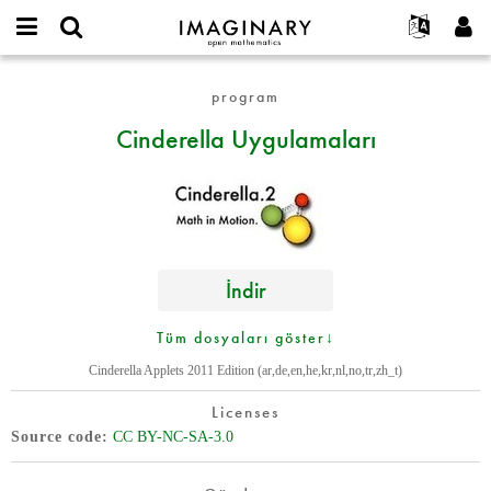
IMAGINARY
open
Hakkımızda
Etkinlikler
English
E-
mathematics
Cinderella
mail
program
Ara
Français
Projeler
Programlar
or
Uygulamaları
Parola
Cinderella Uygulamaları
username
Deutsch
Katılım
Galeriler
*
*
한국어
İletişim
Etkileşimli
Español
Filmler
Türkçe
Yeni hesap oluştur
Metinler
Yeni parola iste
Sergiler
İndir
Devamı...
Tüm dosyaları göster↓
Cinderella Applets 2011 Edition (ar,de,en,he,kr,nl,no,tr,zh_t)
Licenses
Source code
CC BY-NC-SA-3.0