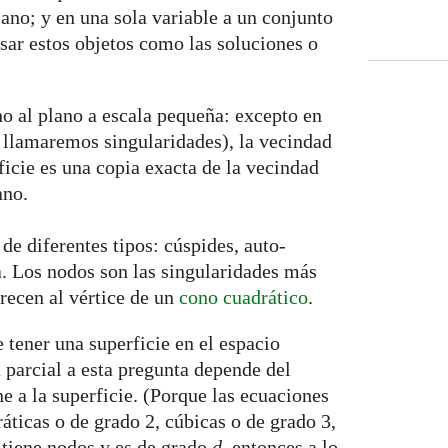
lano; y en una sola variable a un conjunto
sar estos objetos como las soluciones o
o al plano a escala pequeña: excepto en
 llamaremos singularidades), la vecindad
ficie es una copia exacta de la vecindad
ano.
de diferentes tipos: cúspides, auto-
a. Los nodos son las singularidades más
arecen al vértice de un
cono cuadrático
.
 tener una superficie en el espacio
 parcial a esta pregunta depende del
e a la superficie. (Porque las ecuaciones
áticas o de grado 2, cúbicas o de grado 3,
o tiene nodos y es de grado
d
, entonces a lo