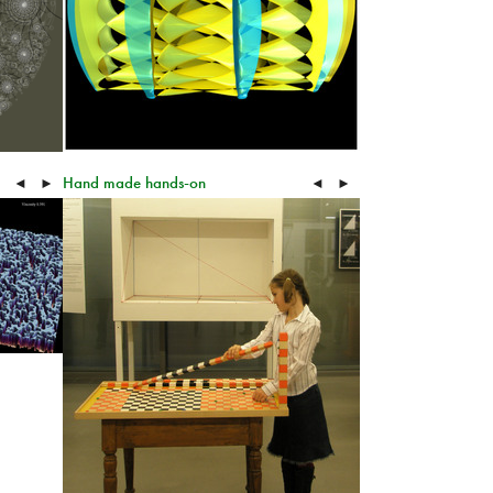
Hand made hands-on
◄
►
◄
►