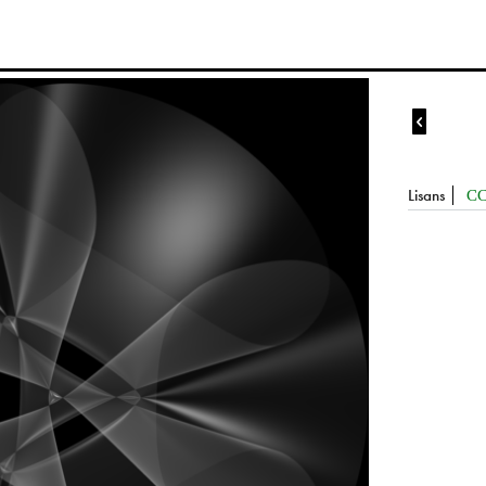

Lisans
CC