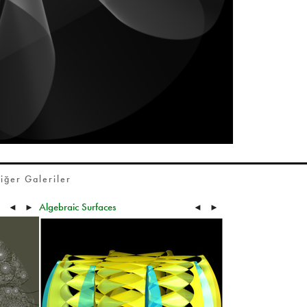
iğer Galeriler
Algebraic Surfaces
◄
►
◄
►