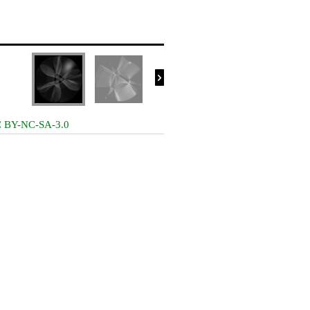

 BY-NC-SA-3.0