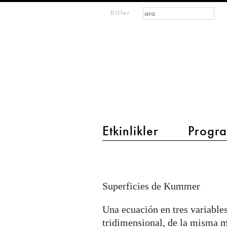
Arama formu
Ara
m
Diller
IMAGINARY
open
mathematics
Etkinlikler
Progra
main menu 2
Superficies
de
Superficies de Kummer
Kummer
Una ecuación en tres variables
tridimensional, de la misma m