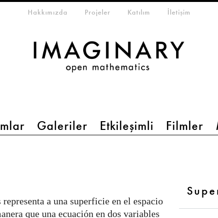
eta-menu
Hakkımızda
Projeler
Katılım
İletişim
mlar
Galeriler
Etkileşimli
Filmler
Supe
 representa a una superficie en el espacio
anera que una ecuación en dos variables