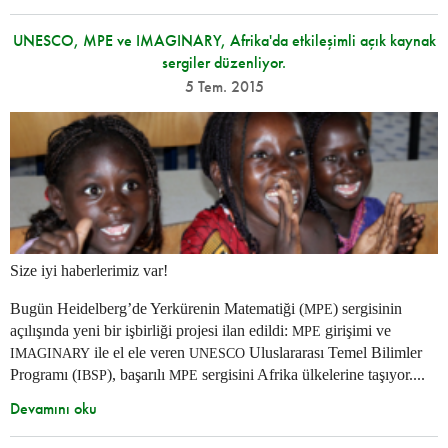
UNESCO, MPE ve IMAGINARY, Afrika'da etkileşimli açık kaynak
sergiler düzenliyor.
5 Tem. 2015
Size iyi haberlerimiz var!
Bugün Heidelberg’de Yerkürenin Matematiği (
) sergisinin
MPE
açılışında yeni bir işbirliği projesi ilan edildi:
girişimi ve
MPE
ile el ele veren
Uluslararası Temel Bilimler
IMAGINARY
UNESCO
Programı (
), başarılı
sergisini Afrika ülkelerine taşıyor....
IBSP
MPE
Devamını oku