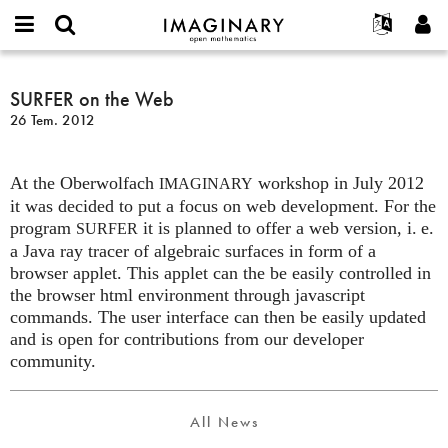
IMAGINARY
open
Hakkımızda
Etkinlikler
English
E-
mathematics
SURFER
mail
Ara
Français
Projeler
SURFER on the Web
Programlar
or
on
Parola
26 Tem. 2012
username
Deutsch
Katılım
Galeriler
the
*
*
Web
한국어
İletişim
Etkileşimli
At the Oberwolfach
workshop in July 2012
Español
IMAGINARY
Filmler
it was decided to put a focus on web development. For the
Türkçe
Yeni hesap oluştur
Metinler
program
it is planned to offer a web version,
i. e.
SURFER
a Java ray tracer of algebraic surfaces in form of a
Yeni parola iste
Sergiler
browser applet. This applet can the be easily controlled in
Devamı...
the browser html environment through javascript
commands. The user interface can then be easily updated
and is open for contributions from our developer
community.
All News