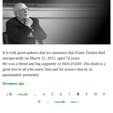
It is with great sadness that we announce that Klaus Tschira died
unexpectedly on March 31, 2015, aged 74 years.
He was a friend and big supporter of
. His death is a
IMAGINARY
great loss to all who knew him and for science that he so
passionately promoted.
Devamını oku
« ilk
‹ önceki
…
4
5
6
7
8
9
10
11
Sayfalar
12
…
sonraki ›
son »