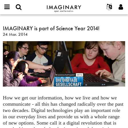
IMAGINARY
open
Hakkımızda
Etkinlikler
English
E-
mathematics
IMAGINARY
mail
Ara
Français
Projeler
IMAGINARY is part of Science Year 2014!
Programlar
or
is
Parola
24 Mar. 2014
username
Deutsch
Katılım
Galeriler
part
*
*
of
한국어
İletişim
Etkileşimli
Science
Español
Filmler
Year
Türkçe
2014!
Yeni hesap oluştur
Metinler
Yeni parola iste
Sergiler
Devamı...
How we get our information, how we live and how we
communicate - all this has changed radically over the past
two decades. Digital technologies play an important role
in our everyday lives and provide us with a whole range
of new options. Some call it a digital revolution that is