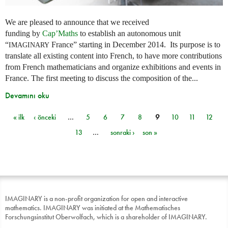
We are pleased to announce that we received
funding by
Cap’Maths
to establish an autonomous unit
“
France” starting in December 2014. Its purpose is to
IMAGINARY
translate all existing content into French, to have more contributions
from French mathematicians and organize exhibitions and events in
France. The first meeting to discuss the composition of the...
Devamını oku
« ilk
‹ önceki
…
5
6
7
8
9
10
11
12
Sayfalar
13
…
sonraki ›
son »
IMAGINARY is a non-profit organization for open and interactive
mathematics. IMAGINARY was initiated at the Mathematisches
Forschungsinstitut Oberwolfach, which is a shareholder of IMAGINARY.