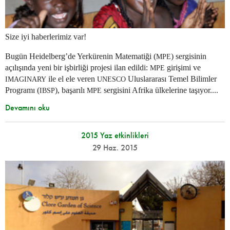
Size iyi haberlerimiz var!
Bugün Heidelberg’de Yerkürenin Matematiği (
) sergisinin
MPE
açılışında yeni bir işbirliği projesi ilan edildi:
girişimi ve
MPE
ile el ele veren
Uluslararası Temel Bilimler
IMAGINARY
UNESCO
Programı (
), başarılı
sergisini Afrika ülkelerine taşıyor....
IBSP
MPE
Devamını oku
2015 Yaz etkinlikleri
29 Haz. 2015