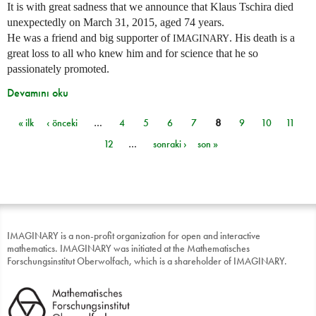
It is with great sadness that we announce that Klaus Tschira died
unexpectedly on March 31, 2015, aged 74 years.
He was a friend and big supporter of
. His death is a
IMAGINARY
great loss to all who knew him and for science that he so
passionately promoted.
Devamını oku
« ilk
‹ önceki
…
4
5
6
7
8
9
10
11
Sayfalar
12
…
sonraki ›
son »
IMAGINARY is a non-profit organization for open and interactive
mathematics. IMAGINARY was initiated at the Mathematisches
Forschungsinstitut Oberwolfach, which is a shareholder of IMAGINARY.