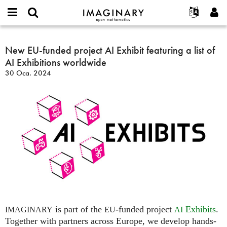
IMAGINARY
open
Hakkımızda
Etkinlikler
English
E-
mathematics
New
mail
Ara
Français
Projeler
New EU-funded project AI Exhibit featuring a list of
Programlar
or
EU-
Parola
AI Exhibitions worldwide
username
Deutsch
Katılım
Galeriler
funded
*
*
30 Oca. 2024
project
한국어
İletişim
Etkileşimli
AI
Español
Filmler
Exhibit
Türkçe
featuring
Yeni hesap oluştur
Metinler
a
Yeni parola iste
Sergiler
list
of
Devamı...
AI
Exhibitions
worldwide
is part of the
-funded project
Exhibits
.
IMAGINARY
EU
AI
Together with partners across Europe, we develop hands-