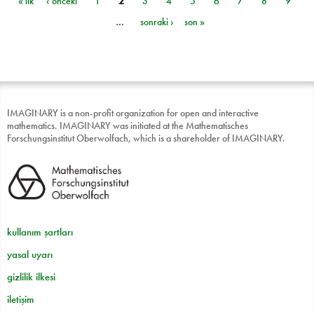
« ilk
‹ önceki
1
2
3
4
5
6
7
8
9
Sayfalar
…
sonraki ›
son »
IMAGINARY is a non-profit organization for open and interactive
mathematics. IMAGINARY was initiated at the Mathematisches
Forschungsinstitut Oberwolfach, which is a shareholder of IMAGINARY.
kullanım şartları
yasal uyarı
gizlilik ilkesi
iletişim