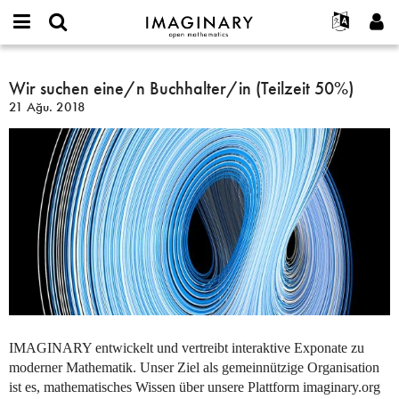
IMAGINARY
open
Hakkımızda
Etkinlikler
English
E-
mathematics
Wir
mail
Ara
Français
Projeler
Wir suchen eine/n Buchhalter/in (Teilzeit 50%)
Programlar
or
suchen
Parola
21 Ağu. 2018
username
Deutsch
Katılım
Galeriler
eine/n
*
*
Buchhalter/in
한국어
İletişim
Etkileşimli
(Teilzeit
Español
Filmler
50%)
Türkçe
Yeni hesap oluştur
Metinler
Yeni parola iste
Sergiler
Devamı...
IMAGINARY
entwickelt und vertreibt interaktive Exponate zu
moderner Mathematik. Unser Ziel als gemeinnützige Organisation
ist es, mathematisches Wissen über unsere Plattform imaginary.org