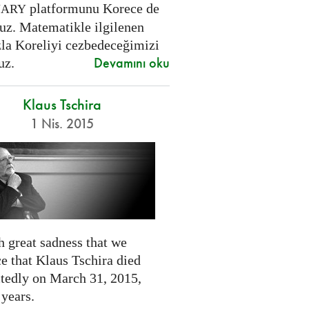
platformunu Korece de
NARY
uz. Matematikle ilgilenen
zla Koreliyi cezbedeceğimizi
Devamını oku
uz.
Klaus Tschira
1 Nis. 2015
th great sadness that we
e that Klaus Tschira died
tedly on March 31, 2015,
 years.