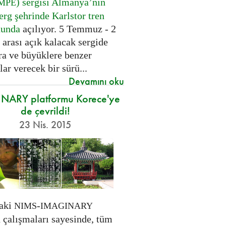
) sergisi Almanya’nın
MPE
erg şehrinde Karlstor tren
nunda
açılıyor. 5 Temmuz - 2
arası açık kalacak sergide
ra ve büyüklere benzer
ar verecek bir sürü...
Devamını oku
NARY platformu Korece'ye
de çevrildi!
23 Nis. 2015
taki
-
NIMS
IMAGINARY
 çalışmaları sayesinde, tüm