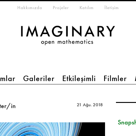
eta-menu
Hakkımızda
Projeler
Katılım
İletişim
mlar
Galeriler
Etkileşimli
Filmler
ter/in
21 Ağu. 2018
Snapsh