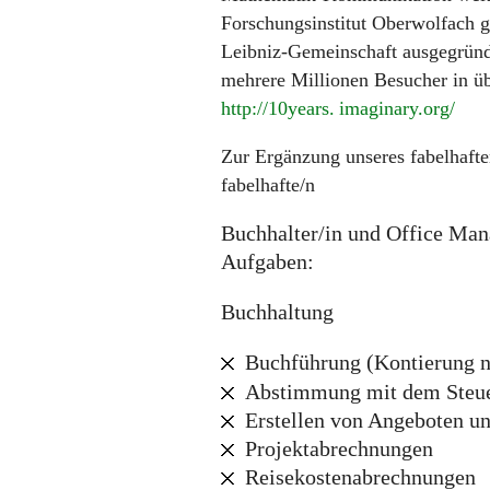
Forschungsinstitut Oberwolfach g
Leibniz-Gemeinschaft ausgegründet
mehrere Millionen Besucher in ü
http://10
years. imaginary.
org/
Zur Ergänzung unseres fabelhaft
fabelhafte/n
Buchhalter/in und Office Mana
Aufgaben:
Buchhaltung
Buchführung (Kontierung 
Abstimmung mit dem Steu
Erstellen von Angeboten u
Projektabrechnungen
Reisekostenabrechnungen