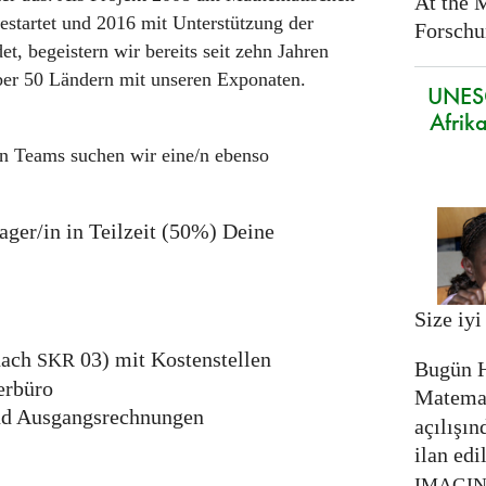
At the 
estartet und 2016 mit Unterstützung der
Forschun
, begeistern wir bereits seit zehn Jahren
ber 50 Ländern mit unseren Exponaten.
UNES
Afrika
en Teams suchen wir eine/n ebenso
ger/in in Teilzeit (50%) Deine
Size iyi
nach
03) mit Kostenstellen
SKR
Bugün H
erbüro
Matemat
nd Ausgangsrechnungen
açılışın
ilan edi
IMAGI