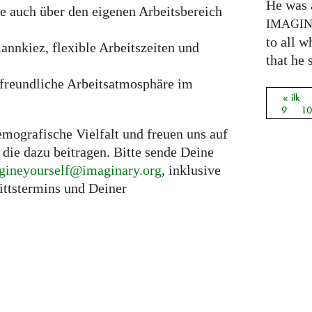
He was a
e auch über den eigenen Arbeitsbereich
IMAGI
to all 
nnkiez, flexible Arbeitszeiten und
that he 
nfreundliche Arbeitsatmosphäre im
« ilk
Sayfal
9
1
emografische Vielfalt und freuen uns auf
die dazu beitragen. Bitte sende Deine
gineyourself@imaginary.org
, inklusive
ittstermins und Deiner