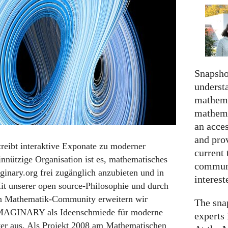
Snapshot
understa
mathema
mathema
an acce
and prov
reibt interaktive Exponate zu moderner
current 
nnützige Organisation ist es, mathematisches
communi
ginary.org frei zugänglich anzubieten und in
interes
Mit unserer open source-Philosophie und durch
en Mathematik-Community erweitern wir
The snap
MAGINARY
als Ideenschmiede für moderne
experts 
r aus. Als Projekt 2008 am Mathematischen