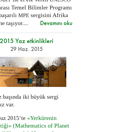
arası Temel Bilimler Programı
 başarılı
sergisini Afrika
MPE
Devamını oku
ne taşıyor....
2015 Yaz etkinlikleri
29 Haz. 2015
başında iki büyük sergi
ız var.
uz 2015’te
«Yerkürenin
iği» (Mathematics of Planet