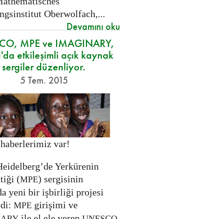
Mathematisches
gsinstitut Oberwolfach,...
Devamını oku
CO, MPE ve IMAGINARY,
'da etkileşimli açık kaynak
sergiler düzenliyor.
5 Tem. 2015
 haberlerimiz var!
eidelberg’de Yerkürenin
iği (
) sergisinin
MPE
da yeni bir işbirliği projesi
ldi:
girişimi ve
MPE
ile el ele veren
NARY
UNESCO