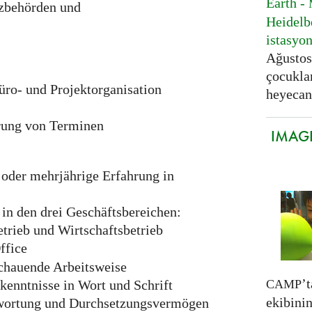
Earth -
zbehörden und
Heidelb
istasyo
Ağustos 
çocukla
üro- und Projektorganisation
heyecanl
rung von Terminen
IMAGI
oder mehrjährige Erfahrung in
in den drei Geschäftsbereichen:
trieb und Wirtschaftsbetrieb
ffice
schauende Arbeitsweise
’
CAMP
kenntnisse in Wort und Schrift
ekibinin
twortung und Durchsetzungsvermögen