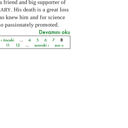
 friend and big supporter of
. His death is a great loss
NARY
who knew him and for science
so passionately promoted.
Devamını oku
‹ önceki
…
4
5
6
7
8
ar
0
11
12
…
sonraki ›
son »