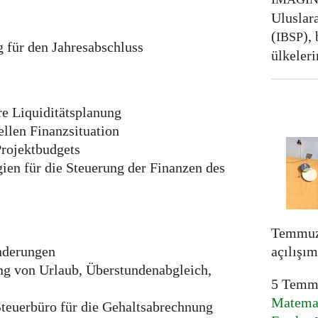
Uluslar
(
),
IBSP
 für den Jahresabschluss
ülkeleri
e Liquiditätsplanung
ellen Finanzsituation
Projektbudgets
ien für die Steuerung der Finanzen des
Temmuz 
açılışım
nderungen
g von Urlaub, Überstundenabgleich,
5 Temm
Matemat
euerbüro für die Gehaltsabrechnung