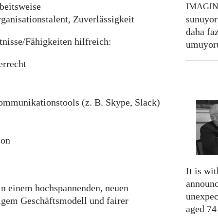
rbeitsweise
IMAGI
sunuyor
ganisationstalent, Zuverlässigkeit
daha fa
nisse/Fähigkeiten hilfreich:
umuyor
errecht
ommunikationstools (z. B. Skype, Slack)
ion
d
It is wi
announc
t in einem hochspannenden, neuen
unexpec
igem Geschäftsmodell und fairer
aged 74