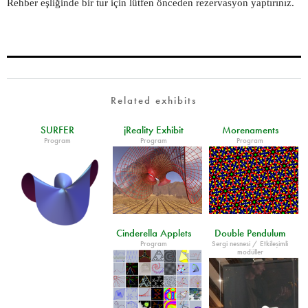
Rehber eşliğinde bir tur için lütfen önceden rezervasyon yaptırınız.
Related exhibits
SURFER
jReality Exhibit
Morenaments
Program
Program
Program
Cinderella Applets
Double Pendulum
Program
Sergi nesnesi / Etkileşimli
modüller