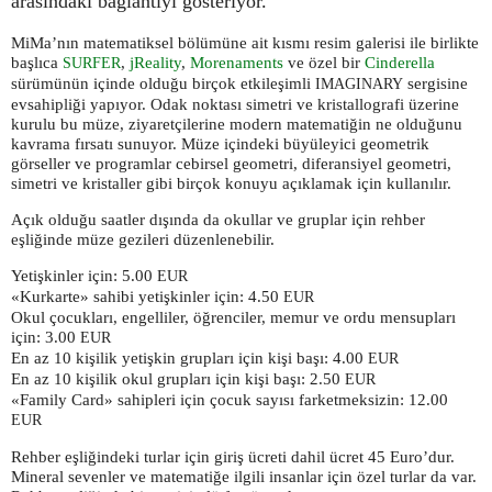
arasındaki bağlantıyı gösteriyor.
MiMa’nın matematiksel bölümüne ait kısmı resim galerisi ile birlikte
başlıca
,
jReality
,
Morenaments
ve özel bir
Cinderella
SURFER
sürümünün içinde olduğu birçok etkileşimli
sergisine
IMAGINARY
evsahipliği yapıyor. Odak noktası simetri ve kristallografi üzerine
kurulu bu müze, ziyaretçilerine modern matematiğin ne olduğunu
kavrama fırsatı sunuyor. Müze içindeki büyüleyici geometrik
görseller ve programlar cebirsel geometri, diferansiyel geometri,
simetri ve kristaller gibi birçok konuyu açıklamak için kullanılır.
Açık olduğu saatler dışında da okullar ve gruplar için rehber
eşliğinde müze gezileri düzenlenebilir.
Yetişkinler için: 5.00
EUR
«Kurkarte» sahibi yetişkinler için: 4.50
EUR
Okul çocukları, engelliler, öğrenciler, memur ve ordu mensupları
için: 3.00
EUR
En az 10 kişilik yetişkin grupları için kişi başı: 4.00
EUR
En az 10 kişilik okul grupları için kişi başı: 2.50
EUR
«Family Card» sahipleri için çocuk sayısı farketmeksizin: 12.00
EUR
Rehber eşliğindeki turlar için giriş ücreti dahil ücret 45 Euro’dur.
Mineral sevenler ve matematiğe ilgili insanlar için özel turlar da var.