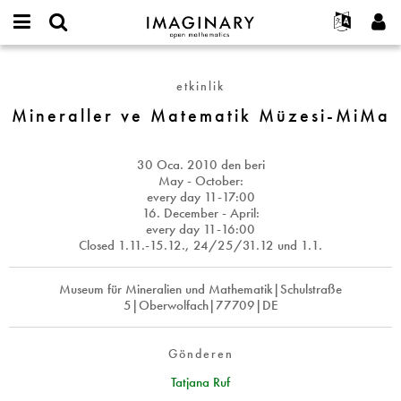
IMAGINARY
open
Hakkımızda
Etkinlikler
English
E-
mathematics
Mineraller
mail
Ara
Français
Projeler
Programlar
etkinlik
or
ve
Parola
username
Deutsch
Katılım
Mineraller ve Matematik Müzesi-MiMa
Galeriler
Matematik
*
*
Müzesi-
한국어
İletişim
Etkileşimli
MiMa
Español
30 Oca. 2010
den beri
Filmler
May - October:
Türkçe
every day 11-17:00
Yeni hesap oluştur
Metinler
16. December - April:
Yeni parola iste
Sergiler
every day 11-16:00
Closed 1.11.-15.12., 24/25/31.12 und 1.1.
Devamı...
Museum für Mineralien und Mathematik|Schulstraße
5|Oberwolfach|77709|DE
Gönderen
Tatjana Ruf