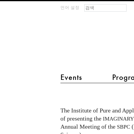
검색 폼
찾기
언어 설정
m
IMAGINARY
open
mathematics
main menu 2
Events
Progr
Imaginary
at
SBPC
The Institute of Pure and App
2025
of presenting the
IMAGINAR
Annual Meeting of the
(
SBPC