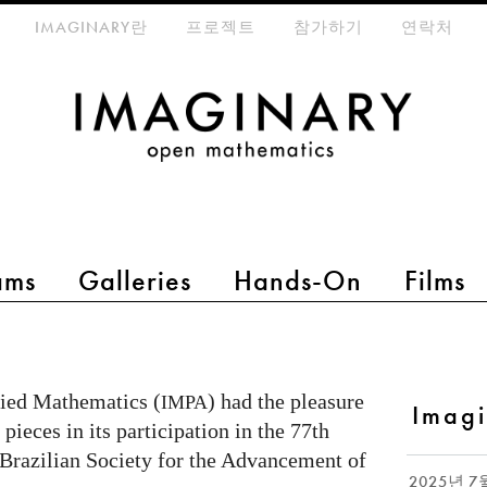
eta-menu
IMAGINARY란
프로젝트
참가하기
연락처
ams
Galleries
Hands-On
Films
lied Mathematics (
) had the pleasure
IMPA
Imag
pieces in its participation in the 77th
Y
Brazilian Society for the Advancement of
2025년 7