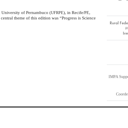
l University of Pernambuco (
), in Recife/
,
UFRPE
PE
central theme of this edition was “Progress is Science
Rural Fed
M
Ir
IMPA Suppo
Coorde