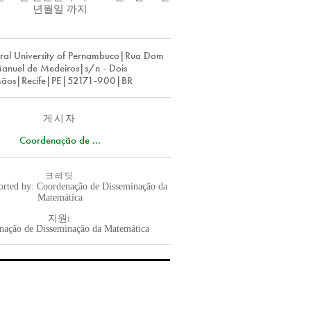
년월일
까지
eral University of Pernambuco|Rua Dom
anuel de Medeiros|s/n - Dois
mãos|Recife|PE|52171-900|BR
게시자
Coordenação de ...
크레딧
rted by: Coordenação de Disseminação da
Matemática
지원:
nação de Disseminação da Matemática