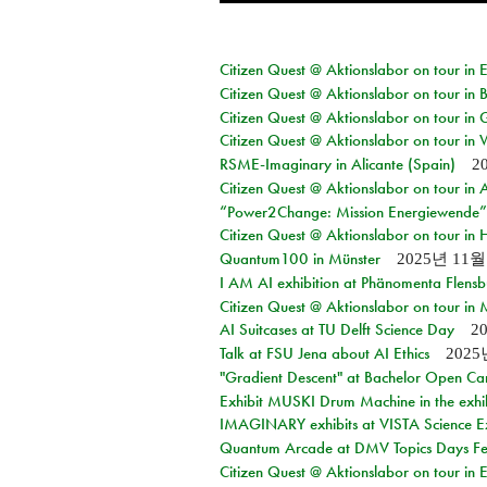
Citizen Quest @ Aktionslabor on tour in
Citizen Quest @ Aktionslabor on tour in
Citizen Quest @ Aktionslabor on tour in 
Citizen Quest @ Aktionslabor on tour in 
RSME-Imaginary in Alicante (Spain)
2
Citizen Quest @ Aktionslabor on tour in
“Power2Change: Mission Energiewende”
Citizen Quest @ Aktionslabor on tour i
Quantum100 in Münster
2025년 11
I AM AI exhibition at Phänomenta Flens
Citizen Quest @ Aktionslabor on tour in
AI Suitcases at TU Delft Science Day
2
Talk at FSU Jena about AI Ethics
202
"Gradient Descent" at Bachelor Open Ca
Exhibit MUSKI Drum Machine in the exhi
IMAGINARY exhibits at VISTA Science E
Quantum Arcade at DMV Topics Days Fel
Citizen Quest @ Aktionslabor on tour in 