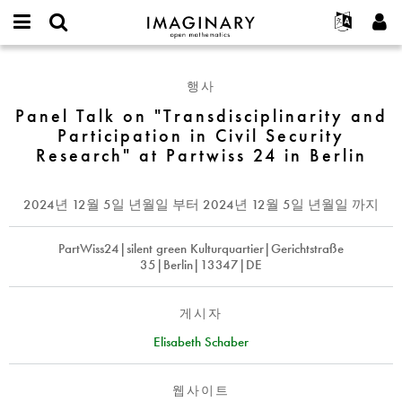
IMAGINARY
open
IMAGINARY란
English
Events
E-
mathematics
Panel
mail
찾기
프로젝트
Français
Programs
행사
or
Talk
비
username
참가하기
Deutsch
Panel Talk on "Transdisciplinarity and
Galleries
on
밀
*
Participation in Civil Security
번
"Transdisciplinarity
한국어
연락처
Hands-On
호
Research" at Partwiss 24 in Berlin
and
Español
*
Films
Participation
Türkçe
in
가입하기
Texts
2024년 12월 5일 년월일
부터
2024년 12월 5일 년월일
까지
Civil
새로운 비밀번호 요청하기
Exhibitions
Security
PartWiss24|silent green Kulturquartier|Gerichtstraße
Research"
나머지 보기...
35|Berlin|13347|DE
at
Partwiss
24
게시자
in
Elisabeth Schaber
Berlin
웹사이트