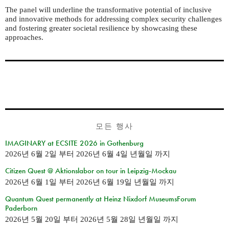
The panel will underline the transformative potential of inclusive
and innovative methods for addressing complex security challenges
and fostering greater societal resilience by showcasing these
approaches.
모든 행사
IMAGINARY at ECSITE 2026 in Gothenburg
2026년 6월 2일
부터
2026년 6월 4일 년월일
까지
Citizen Quest @ Aktionslabor on tour in Leipzig-Mockau
2026년 6월 1일
부터
2026년 6월 19일 년월일
까지
Quantum Quest permanently at Heinz Nixdorf MuseumsForum
Paderborn
2026년 5월 20일
부터
2026년 5월 28일 년월일
까지