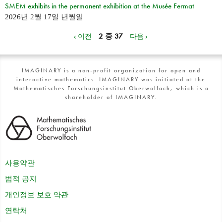
SMEM exhibits in the permanent exhibition at the Musée Fermat
2026년 2월 17일 년월일
‹ 이전
2 중 37
다음 ›
IMAGINARY is a non-profit organization for open and
interactive mathematics. IMAGINARY was initiated at the
Mathematisches Forschungsinstitut Oberwolfach, which is a
shareholder of IMAGINARY.
사용약관
법적 공지
개인정보 보호 약관
연락처