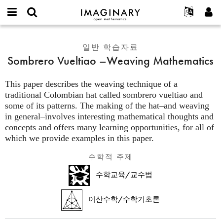
IMAGINARY
open
IMAGINARY란
English
Events
E-
mathematics
Sombrero
mail
찾기
프로젝트
Français
일반 학습자료
Programs
or
Vueltiao
비
Sombrero Vueltiao –Weaving Mathematics
username
참가하기
Deutsch
Galleries
–
밀
*
번
Weaving
한국어
연락처
Hands-On
호
This paper describes the weaving technique of a
Mathematics
Español
*
traditional Colombian hat called sombrero vueltiao and
Films
some of its patterns. The making of the hat–and weaving
Türkçe
가입하기
Texts
in general–involves interesting mathematical thoughts and
새로운 비밀번호 요청하기
Exhibitions
concepts and offers many learning opportunities, for all of
which we provide examples in this paper.
나머지 보기...
수학적 주제
수학교육/교수법
이산수학/수학기초론