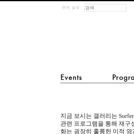
검색 폼
찾기
m
언어 설정
IMAGINARY
open
mathematics
Events
Progr
main menu 2
Surfer
-
Quaste
지금 보시는 갤러리는 Surf
surfaces
관련 프로그램을 통해 재구
화는 굉장히 훌륭한 미적 