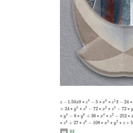
−
1.50
0
∗
−
5
∗
∗
3
−
24
∗
3
8
1
z
x
z
x
z
+
24
∗
∗
−
72
∗
∗
−
72
∗
4
3
2
5
y
z
x
z
∗
−
8
∗
+
36
∗
∗
−
252
∗
4
6
4
2
y
y
x
z
∗
+
27
∗
−
108
∗
∗
∗
+
5
4
6
2
2
z
z
x
y
z
03