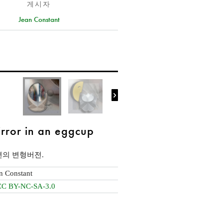
게시자
Jean Constant

rror in an eggcup
표면의 변형버전.
n Constant
CC BY-NC-SA-3.0