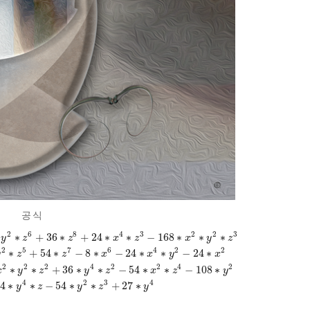
공식
∗
+
36
∗
+
24
∗
∗
−
168
∗
∗
∗
2
6
8
4
3
2
2
3
y
z
z
x
z
x
y
z
∗
+
54
∗
−
8
∗
−
24
∗
∗
−
24
∗
2
5
7
6
4
2
2
y
z
z
x
x
y
x
∗
∗
+
36
∗
∗
−
54
∗
∗
−
108
∗
2
2
2
4
2
2
4
2
x
y
z
y
z
x
z
y
4
∗
∗
−
54
∗
∗
+
27
∗
4
2
3
4
y
z
y
z
y