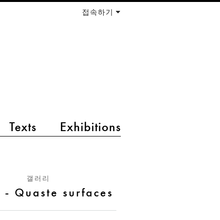
접속하기
Texts
Exhibitions
갤러리
r - Quaste surfaces