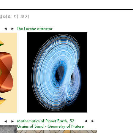
갤러리 더 보기
The Lorenz attractor
◄
►
Mathematics of Planet Earth, 52
◄
►
◄
►
Grains of Sand - Geometry of Nature