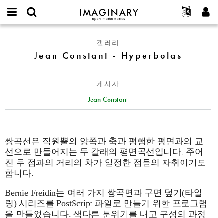
IMAGINARY
open
IMAGINARY란
English
Events
E-
mathematics
Jean
mail
갤러리
찾기
프로젝트
Français
Programs
or
Constant
Jean Constant - Hyperbolas
비
username
참가하기
Deutsch
Galleries
-
밀
*
번
Hyperbolas
한국어
연락처
Hands-On
호
게시자
Español
*
Films
Jean Constant
Türkçe
가입하기
Texts
새로운 비밀번호 요청하기
Exhibitions
나머지 보기...
쌍곡선은 직원뿔의 양쪽과 축과 평행한 평면과의 교
선으로 만들어지는 두 갈래의 평면곡선입니다. 주어
진 두 점과의 거리의 차가 일정한 점들의 자취이기도
합니다.
Bernie Freidin는 여러 가지 쌍곡면과 구면 덮기(타일
링) 시리즈를 PostScript 파일로 만들기 위한 프로그램
을 만들었습니다. 색다른 분위기를 내고 구성의 과정