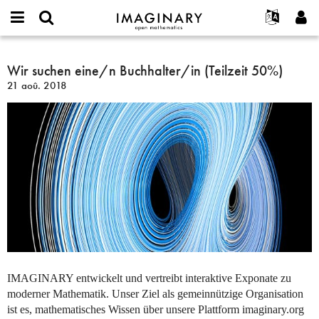
IMAGINARY
open
Événements
À propos
English
E-
mathematics
Wir
mail
Rechercher
Français
Projets
Wir suchen eine/n Buchhalter/in (Teilzeit 50%)
Programmes
or
suchen
Mot
21 aoû. 2018
username
Participer
Deutsch
Galeries
eine/n
de
*
passe
Buchhalter/in
Contact
한국어
Interactif
*
(Teilzeit
Español
Films
50%)
Türkçe
Créer un nouveau compte
Textes
Demander un nouveau mot de passe
Expositions
Plus...
IMAGINARY
entwickelt und vertreibt interaktive Exponate zu
moderner Mathematik. Unser Ziel als gemeinnützige Organisation
ist es, mathematisches Wissen über unsere Plattform imaginary.org