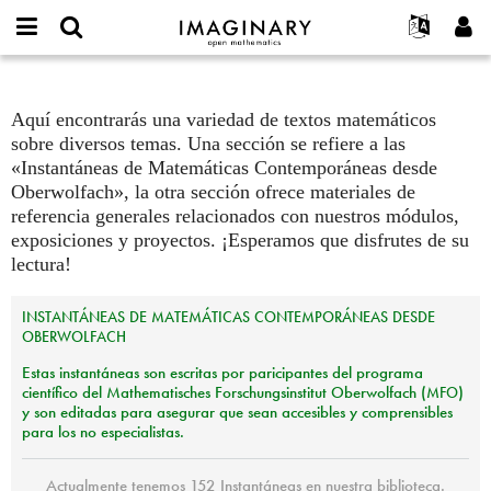
open
IMAGINARY
Acerca de
Eventos
English
E-
mathematics
mail
Buscar
Proyectos
Français
Textos
Programas
or
Aquí encontrarás una variedad de textos matemáticos
Contraseña
username
Participar
Deutsch
Galerías
sobre diversos temas. Una sección se refiere a las
*
*
«Instantáneas de Matemáticas Contemporáneas desde
Contacto
한국어
Interactivos
Oberwolfach», la otra sección ofrece materiales de
Español
Películas
referencia generales relacionados con nuestros módulos,
Türkçe
exposiciones y proyectos. ¡Esperamos que disfrutes de su
Crear nueva cuenta
Textos
lectura!
Solicitar una nueva contraseña
Exposiciones
Más...
INSTANTÁNEAS
DE
MATEMÁTICAS
CONTEMPORÁNEAS
DESDE
OBERWOLFACH
Estas instantáneas son escritas por paricipantes del programa
científico del Mathematisches Forschungsinstitut Oberwolfach (
MFO
)
y son editadas para asegurar que sean accesibles y comprensibles
para los no especialistas.
Actualmente tenemos 152 Instantáneas en nuestra biblioteca.