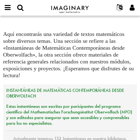
open
IMAGINARY
Acerca de
Eventos
English
E-
mathematics
mail
Buscar
Proyectos
Français
Textos
Programas
or
Aquí encontrarás una variedad de textos matemáticos
Contraseña
username
Participar
Deutsch
Galerías
sobre diversos temas. Una sección se refiere a las
*
*
«Instantáneas de Matemáticas Contemporáneas desde
Contacto
한국어
Interactivos
Oberwolfach», la otra sección ofrece materiales de
Español
Películas
referencia generales relacionados con nuestros módulos,
Türkçe
exposiciones y proyectos. ¡Esperamos que disfrutes de su
Crear nueva cuenta
Textos
lectura!
Solicitar una nueva contraseña
Exposiciones
Más...
INSTANTÁNEAS
DE
MATEMÁTICAS
CONTEMPORÁNEAS
DESDE
OBERWOLFACH
Estas instantáneas son escritas por paricipantes del programa
científico del Mathematisches Forschungsinstitut Oberwolfach (
MFO
)
y son editadas para asegurar que sean accesibles y comprensibles
para los no especialistas.
Actualmente tenemos 152 Instantáneas en nuestra biblioteca.