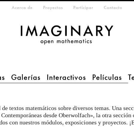
eta-menu
Acerca de
Proyectos
Participar
Contacto
as
Galerías
Interactivos
Películas
T
 de textos matemáticos sobre diversos temas. Una secció
 Contemporáneas desde Oberwolfach», la otra sección o
ados con nuestros módulos, exposiciones y proyectos. ¡