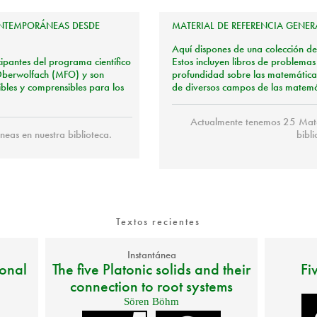
NTEMPORÁNEAS
DESDE
MATERIAL
DE
REFERENCIA
GENER
Aquí dispones de una colección de t
cipantes del programa científico
Estos incluyen libros de problemas
Oberwolfach (
MFO
) y son
profundidad sobre las matemáticas
bles y comprensibles para los
de diversos campos de las matemá
Actualmente tenemos 25 Mater
eas en nuestra biblioteca.
bibli
Textos recientes
Instantánea
ional
The five Platonic solids and their
Fi
connection to root systems
Sören Böhm