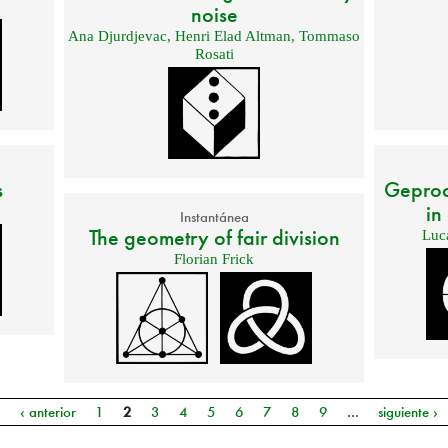
noise
Ana Djurdjevac
,
Henri Elad Altman
,
Tommaso
Rosati
s
Geproci
in
Instantánea
The geometry of fair division
Luca
Florian Frick
a
‹ anterior
1
2
3
4
5
6
7
8
9
…
siguiente ›