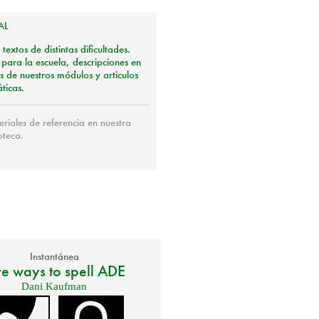
AL
extos de distintas dificultades.
 para la escuela, descripciones en
 de nuestros módulos y articulos
ticas.
iales de referencia en nuestra
oteca.
Instantánea
ve ways to spell ADE
Dani Kaufman