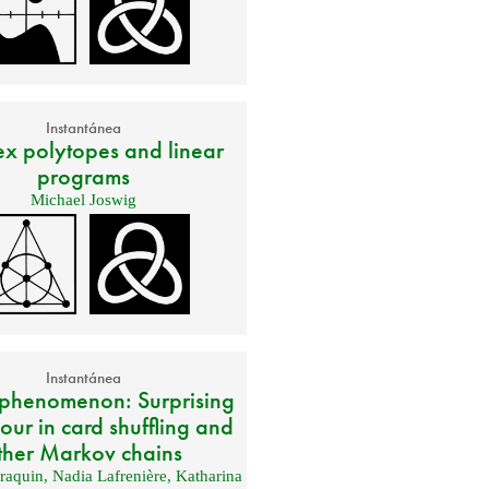
Instantánea
x polytopes and linear
programs
Michael Joswig
Instantánea
 phenomenon: Surprising
our in card shuffling and
ther Markov chains
araquin
,
Nadia Lafrenière
,
Katharina