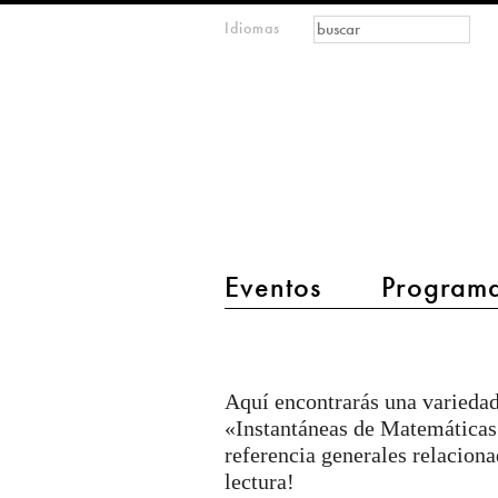
Formulario de
Buscar
Idiomas
m
búsqueda
open
IMAGINARY
mathematics
main menu 2
Eventos
Program
Textos
Aquí encontrarás una variedad
«Instantáneas de Matemáticas
referencia generales relacion
lectura!