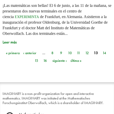
¡Las matemáticas son bellas! El 6 de junio, a las 11 de la mañana, se
presentaron dos nuevas terminales en el centro de
ciencia
de Frankfurt, en Alemania. Asistieron a la
EXPERIMINTA
inauguración el profesor Oldenburg, de la Universidad Goethe de
Frankfurt y el doctor Matt del Instituto de Matemáticas de
Oberwolfach. Las dos terminales están...
Leer más
« primera
‹ anterior
…
8
9
10
11
12
13
14
Páginas
15
16
siguiente ›
última »
IMAGINARY is a non-profit organization for open and interactive
mathematics. IMAGINARY was initiated at the Mathematisches
Forschungsinstitut Oberwolfach, which is a shareholder of IMAGINARY.