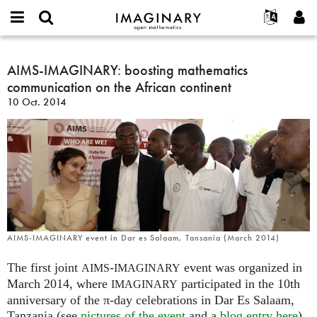
IMAGINARY
open
Acerca de
Eventos
English
E-
mathematics
AIMS-
mail
Buscar
Proyectos
Français
AIMS-IMAGINARY: boosting mathematics
Programas
or
IMAGINARY:
Contraseña
communication on the African continent
username
Participar
Deutsch
Galerías
boosting
*
*
10 Oct. 2014
mathematics
Contacto
한국어
Interactivos
communication
Español
Películas
on
Türkçe
the
Crear nueva cuenta
Textos
African
Solicitar una nueva contraseña
Exposiciones
continent
Más...
AIMS-IMAGINARY event in Dar es Salaam, Tansania (March 2014)
The first joint
-
event was organized in
AIMS
IMAGINARY
March 2014, where
participated in the 10th
IMAGINARY
anniversary of the π-day celebrations in Dar Es Salaam,
Tanzania (see
pictures of the event
and a
blog entry here
).