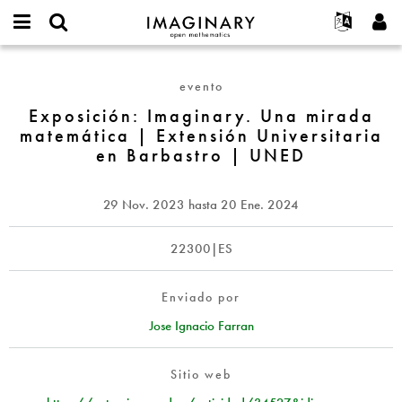
IMAGINARY
open
Acerca de
Eventos
English
E-
mathematics
Exposición:
mail
Buscar
Proyectos
Français
Programas
evento
or
Imaginary.
Contraseña
username
Participar
Deutsch
Exposición: Imaginary. Una mirada
Galerías
Una
*
*
matemática | Extensión Universitaria
mirada
Contacto
한국어
Interactivos
en Barbastro | UNED
matemática
Español
Películas
|
Türkçe
Extensión
Crear nueva cuenta
Textos
29 Nov. 2023
hasta
20 Ene. 2024
Universitaria
Solicitar una nueva contraseña
Exposiciones
en
22300|ES
Barbastro
Más...
|
UNED
Enviado por
Jose Ignacio Farran
Sitio web