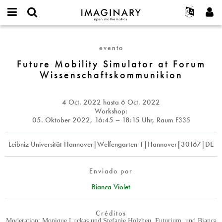
IMAGINARY
open
Acerca de
Eventos
English
E-
mathematics
Future
mail
Buscar
Proyectos
Français
Programas
evento
or
Mobility
Contraseña
username
Participar
Deutsch
Future Mobility Simulator at Forum
Galerías
Simulator
*
*
Wissenschaftskommunikion
at
Contacto
한국어
Interactivos
Forum
Español
Películas
Wissenschaftskommunikion
4 Oct. 2022
hasta
6 Oct. 2022
Türkçe
Crear nueva cuenta
Textos
Workshop:
05. Oktober 2022,
16:45 – 18:15 Uhr, Raum
F335
Solicitar una nueva contraseña
Exposiciones
Más...
Leibniz Universität Hannover|Welfengarten 1|Hannover|30167|DE
Enviado por
Bianca Violet
Créditos
Moderation: Monique Luckas und Stefanie Holzheu, Futurium, und Bianca