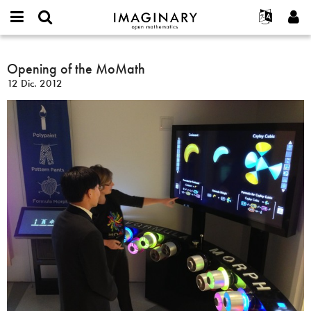
IMAGINARY
open
Acerca de
Eventos
English
E-
mathematics
Opening
mail
Buscar
Proyectos
Français
Opening of the MoMath
Programas
or
of
Contraseña
12 Dic. 2012
username
Participar
Deutsch
Galerías
the
*
*
MoMath
Contacto
한국어
Interactivos
Español
Películas
Türkçe
Crear nueva cuenta
Textos
Solicitar una nueva contraseña
Exposiciones
Más...